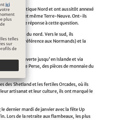
 dans l'Atlantique Nord et ont aussitôt annexé
de, le Groenland et même Terre-Neuve. Ont-ils
Il n'y a pas de réponse à cette question.
 commerciale du nord. Vers le sud, ils
ormandie fait référence aux Normands) et la
ers la mer ouverte jusqu'en Islande et via
ec de la soie de Perse, des pièces de monnaie du
es des Shetland et les fertiles Orcades, où ils
leur artisanat et leur culture, ils ont marqué le
 le dernier mardi de janvier avec la fête Up
 Lors de la retraite aux flambeaux, les plus