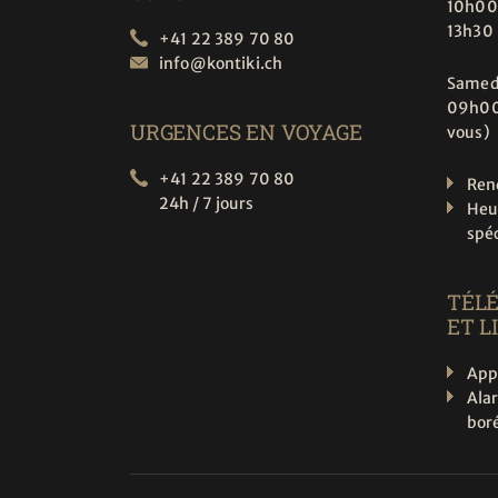
10h00
13h30
+41 22 389 70 80
info@
kontiki.ch
Samed
09h00
URGENCES EN VOYAGE
vous)
+41 22 389 70 80
Ren
24h / 7 jours
Heu
spé
TÉL
ET L
App
Ala
boré