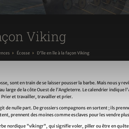
 façon Viking
ences
Écosse
D'île en île à la façon Viking
se, sont en train de se laisser pousser la barbe. Mais nous y r
au large de la côte Ouest de l'Angleterre. Le calendrier indique 
ier et travailler, travailler et prier.
git de nulle part. De grossiers compagnons en sortent ; ils pren
t, prennent des moines comme esclaves pour les vendre plus tard
rbe nordique "víkingr", qui signifie voler, piller ou être en quêt