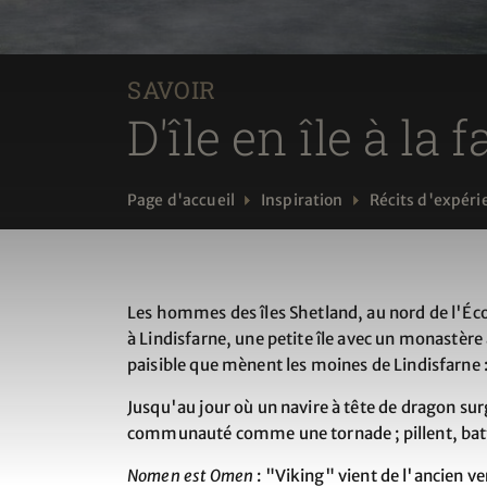
SAVOIR
D'île en île à la
Page d'accueil
Inspiration
Récits d'expéri
Les hommes des îles Shetland, au nord de l'Écos
à Lindisfarne, une petite île avec un monastère 
paisible que mènent les moines de Lindisfarne : Pr
Jusqu'au jour où un navire à tête de dragon sur
communauté comme une tornade ; pillent, batten
Nomen est Omen
: "Viking" vient de l'ancien ve