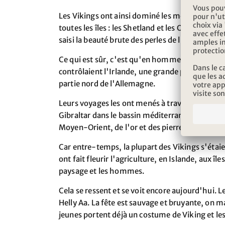
Les Vikings ont ainsi dominé les mers comme pe
toutes les îles : les Shetland et les Orcades, le
saisi la beauté brute des perles de l'Atlantique 
Ce qui est sûr, c'est qu'en hommes d'affaires avi
contrôlaient l'Irlande, une grande partie de l'
partie nord de l'Allemagne.
Leurs voyages les ont menés à travers les fleuv
Gibraltar dans le bassin méditerranéen en Italie
Moyen-Orient, de l'or et des pierres précieuses
Car entre-temps, la plupart des Vikings s'étaient
ont fait fleurir l'agriculture, en Islande, aux î
paysage et les hommes.
Cela se ressent et se voit encore aujourd'hui. L
Helly Aa. La fête est sauvage et bruyante, on 
jeunes portent déjà un costume de Viking et l