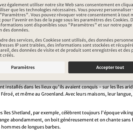
rsonne d'autre. Partis de Bergen, en Norvège, ils se sont lancés
s deux archipels au nord de l'Écosse. Plus les îles Féroé, l'Islan
Nord, avec leurs falaises abruptes et leurs collines vert mousse ? 
sés, les Vikings ont réalisé l'utilité de ces bases sur leur route
Écosse et de la Grande-Bretagne, le nord de la France (le nom N
es russes et la mer Caspienne jusqu'à Bagdad, vers le nord à trav
 et jusqu'au Maroc. Ils sont rentrés dans leur nouvelle patrie av
.
 installés dans les lieux qu'ils avaient conquis - sur les îles arid
les Féroé, et même au Groenland. Avec leurs maisons, leur langue, 
es îles Shetland, par exemple, célèbrent toujours l'époque viking
mange abondamment, on boit généreusement et on chante sans fin.
es hommes de longues barbes.