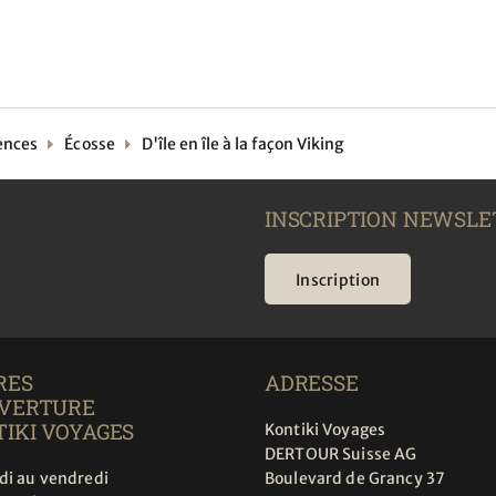
ences
Écosse
D'île en île à la façon Viking
INSCRIPTION NEWSLE
Inscription
RES
ADRESSE
UVERTURE
IKI VOYAGES
Kontiki Voyages
DERTOUR Suisse AG
di au vendredi
Boulevard de Grancy 37