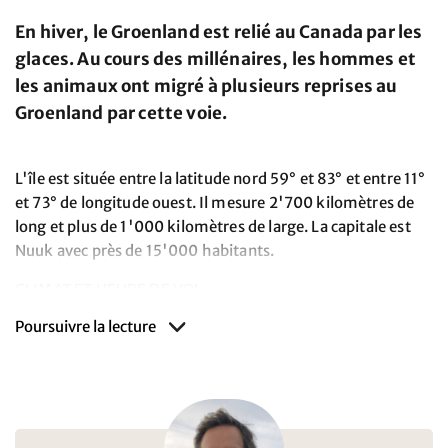
En hiver, le Groenland est relié au Canada par les
glaces. Au cours des millénaires, les hommes et
les animaux ont migré à plusieurs reprises au
Groenland par cette voie.
L'île est située entre la latitude nord 59° et 83° et entre 11°
et 73° de longitude ouest. Il mesure 2'700 kilomètres de
long et plus de 1'000 kilomètres de large. La capitale est
Nuuk avec près de 15'000 habitants.
CLIMAT ET HEURE DE VOL
L'été au Groenland est court, le printemps et l'automne
Poursuivre la lecture
sont presque inexistants. En général, le climat est arctique,
mais très agréable. Ceci est dû à l'humidité extrêmement
basse, qui fait que même avec des températures basses le
ressenti est plus chaud. Le fœhn de la côte ouest apporte
un temps chaud et humide, et les températures estivales