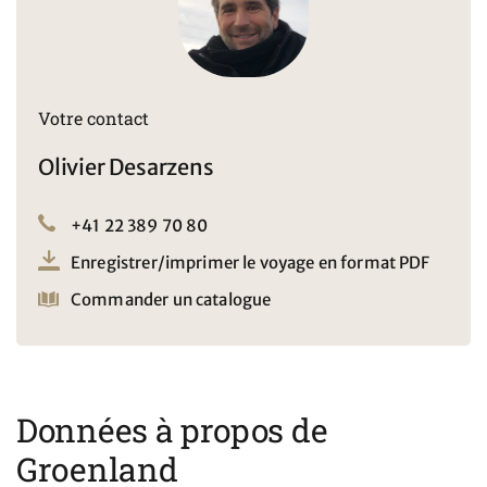
de 20 degrés en juillet ne sont pas rares.
ATTRACTIONS
Rencontres avec des locaux inuites
Enormes icebergs et glaciers
Votre contact
Fjord glacier d'Ilulissat : site du patrimoine mondial de
l'UNESCO
Olivier Desarzens
+41 22 389 70 80
Enregistrer/imprimer le voyage en format PDF
Commander un catalogue
Données à propos de
Groenland