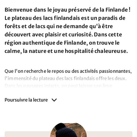
Bienvenue dans le joyau préservé de la Finlande !
Le plateau des lacs finlandais est un paradis de
forêts et de lacs qui ne demande qu'à être
découvert avec plaisir et curiosité. Dans cette
région authentique de Finlande, on trouve le
calme, la nature et une hospitalité chaleureuse.
Que l'on recherche le repos ou des activités passionnantes,
l'immensité du plateau des lacs finlandais offre les deux.
Dans les paysages intacts, on peut laisser son âme
vagabonder et se détendre activement. Le mieux est de
Poursuivre la lecture
passer ce temps dans une maison de vacances
typiquement finlandaise, un "mökki". Situées au milieu de
la forêt ou au bord d'un lac, ces maisons offrent le lieu de
retraite parfait. C'est la nature à l'état pur ! Les points forts
sont nombreux dans le plateau des lacs. Une excursion en