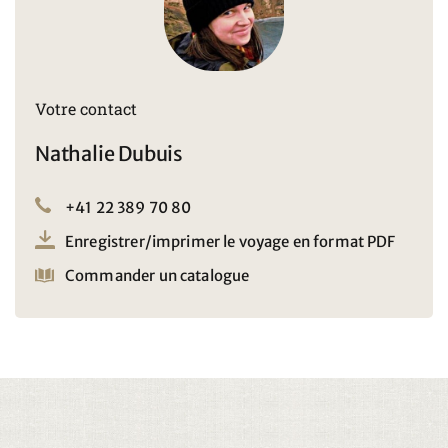
bateau ou en kayak sur le lac Pielinen est au moins aussi
spectaculaire que la vue depuis le sommet du parc national
de Koli. D'ailleurs, les différents parcs nationaux sont de
véritables merveilles naturelles. Que ce soit à pied, à vélo
ou sur l’eau, l'émerveillement devient l'activité principale
Votre contact
des vacances. Pour ceux qui souhaitent "sortir" de temps
en temps, les différentes grandes villes comme Kuopio,
Nathalie Dubuis
Joensuu, Nurmes ou Mikkeli offrent de bonnes possibilités
de shopping, des restaurants et des cafés. Kuopio, en
+41 22 389 70 80
particulier, est une petite Mecque culinaire et les pirogues
typiquement finlandaises sont à ne manquer sous aucun
Enregistrer/imprimer le voyage en format PDF
prétexte. Et si cela n'est pas encore assez finlandais, il ne
Commander un catalogue
faut pas manquer la séance de sauna quotidienne.