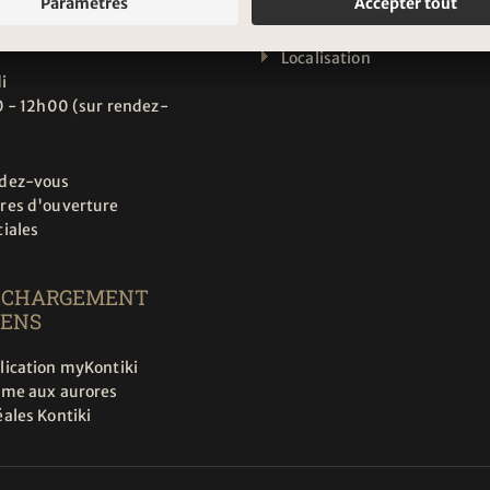
 - 12h00
CH-1006 Lausanne
 - 17h00
Localisation
i
 - 12h00 (sur rendez-
dez-vous
res d'ouverture
ciales
ÉCHARGEMENT
IENS
lication myKontiki
rme aux aurores
ales Kontiki