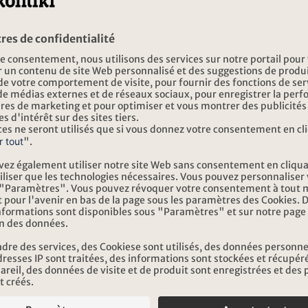
nces en famille
INSCRIPTION NEWSLE
Inscription
RES
ADRESSE
UVERTURE
IKI VOYAGES
Kontiki Voyages
DERTOUR Suisse AG
di au vendredi
Boulevard de Grancy 37