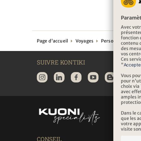
Page d'accueil
Voyages
Personnes
Vaca
SUIVRE KONTIKI
HEU
D'O
KONT
Du lun
CONSEIL