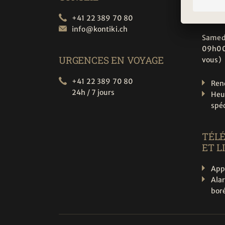
10h00
13h30
+41 22 389 70 80
info@
kontiki.ch
Samed
09h00
URGENCES EN VOYAGE
vous)
+41 22 389 70 80
Ren
24h / 7 jours
Heu
spé
TÉL
ET L
App
Ala
boré