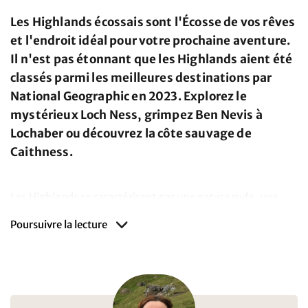
Les Highlands écossais sont l'Écosse de vos rêves
et l'endroit idéal pour votre prochaine aventure.
Il n'est pas étonnant que les Highlands aient été
classés parmi les meilleures destinations par
National Geographic en 2023. Explorez le
mystérieux Loch Ness, grimpez Ben Nevis à
Lochaber ou découvrez la côte sauvage de
Caithness.
Les Highlands se caractérisent par une nature rude, une
aridité époustouflante de landes, de rochers et de bruyères.
Poursuivre la lecture
Le nord de l'Écosse se caractérise par une solitude sauvage
et une beauté brute que l'on ne trouve plus que rarement
en Europe.