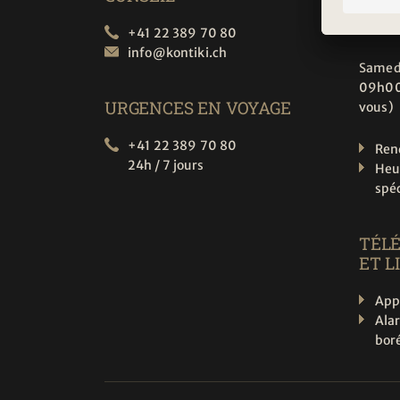
10h00
13h30
+41 22 389 70 80
info@
kontiki.ch
Samed
09h00
URGENCES EN VOYAGE
vous)
+41 22 389 70 80
Ren
24h / 7 jours
Heu
spé
TÉL
ET L
App
Ala
boré