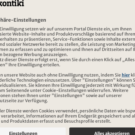
INSCRIPTION NEWSLE
Inscription
RES
ADRESSE
UVERTURE
IKI VOYAGES
Kontiki Voyages
DERTOUR Suisse AG
di au vendredi
Boulevard de Grancy 37