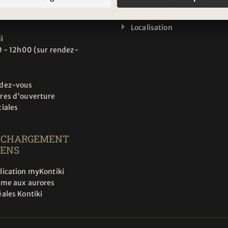
 - 12h00
CH-1006 Lausanne
 - 17h00
Localisation
i
 - 12h00 (sur rendez-
dez-vous
res d'ouverture
ciales
ÉCHARGEMENT
IENS
lication myKontiki
rme aux aurores
ales Kontiki