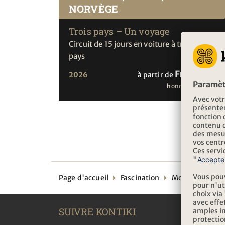
NORVÈGE
Trois pays – Un voyage
Circuit de 15 jours en voiture à travers trois
pays
Fr. 3'290.-
2026
à partir de
honoraires en sus
Page d'accueil
Fascination
Moments uniq
SUIVRE KONTIKI