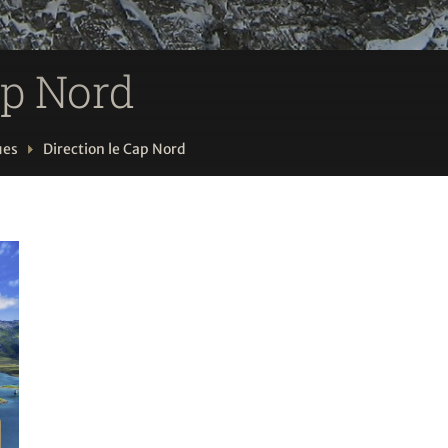
Cap Nord
ues
Direction le Cap Nord