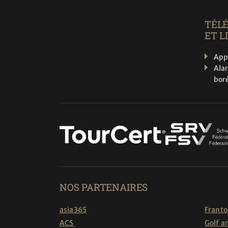
TÉL
ET L
App
Ala
boré
NOS PARTENAIRES
asia365
Franto
ACS
Golf a