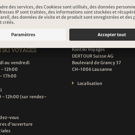
Inscription
RES
ADRESSE
UVERTURE
IKI VOYAGES
Kontiki Voyages
DERTOUR Suisse AG
di au vendredi
Boulevard de Grancy 37
 - 12h00
CH-1006 Lausanne
 - 17h00
Localisation
i
 - 12h00 (sur rendez-
dez-vous
res d'ouverture
ciales