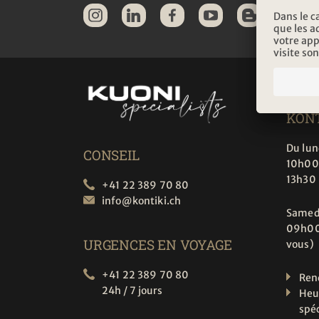
HEU
D'O
KONT
Du lun
CONSEIL
10h00
13h30
+41 22 389 70 80
info@
kontiki.ch
Samed
09h00
URGENCES EN VOYAGE
vous)
+41 22 389 70 80
Ren
24h / 7 jours
Heu
spé