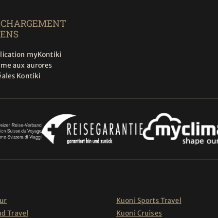
ÉCHARGEMENT
IENS
lication myKontiki
rme aux aurores
ales Kontiki
ur
Kuoni Sports Travel
nd Travel
Kuoni Cruises