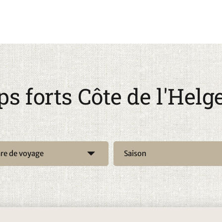
Herøy ou Vega sont des points de
ga font partie du patrimoine mondial de
 vieille de plusieurs siècles. C'est
et de culture. Les sentiers de
s de vue y sont de véritables secrets
 découvrir la Norvège hors des sentiers
s forts Côte de l'Helg
l de minuit et les douces soirées en
u début de l'automne, la région
presque magique. Que ce soit en se
implement en s'arrêtant, la côte du
re de voyage
Saison