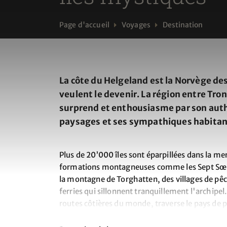
Page d'accueil
Voyages
Destination
La côte du Helgeland est la Norvège de
veulent le devenir. La région entre Tron
surprend et enthousiasme par son auth
paysages et ses sympathiques habitan
Plus de 20’000 îles sont éparpillées dans la mer
formations montagneuses comme les Sept Sœurs
la montagne de Torghatten, des villages de pêc
ferries qui sillonnent tranquillement l'archipel.
routes côtières du monde, traverse le pays de pa
expérience unique.