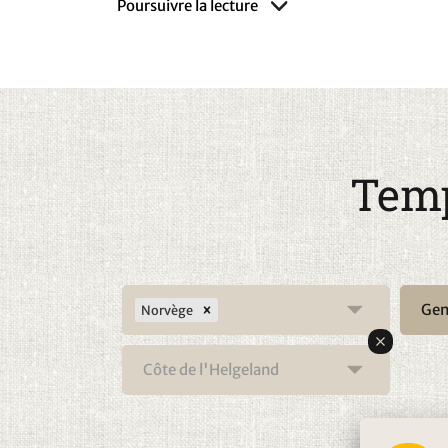
Poursuivre la lecture
Des lieux comme Brønnøysund, Sandnessjøen, 
départ parfaits pour l'exploration. Les îles Ve
l'UNESCO et ont une tradition d'élevage d'eiders
une combinaison vraiment fascinante de nature 
randonnée, les itinéraires de kayak et les point
d'initiés. Ils sont idéaux pour ceux qui veulent
battus.
Temp
En été, les longues journées, la lumière du solei
bord de mer sont tout simplement superbes. A
enchante par ses couleurs dorées et son calme 
promenant, en pêchant, en faisant du vélo ou s
Helgeland est un endroit qui reste en mémoire.
Gen
Norvège
Côte de l'Helgeland