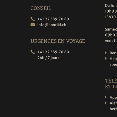
Du lun
CONSEIL
10h00
13h30
+41 22 389 70 80
info@
kontiki.ch
Samed
09h00
URGENCES EN VOYAGE
vous)
+41 22 389 70 80
Ren
24h / 7 jours
Heu
spé
TÉL
ET L
App
Ala
boré