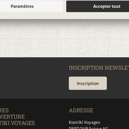
INSCRIPTION NEWSLE
Inscription
RES
ADRESSE
UVERTURE
IKI VOYAGES
Kontiki Voyages
DERTOUR Suisse AG