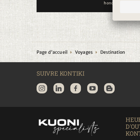
honoraires en sus
Page d'accueil
Voyages
Destination
SUIVRE KONTIKI
HEU
D'O
KONT