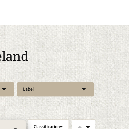
eland
Label