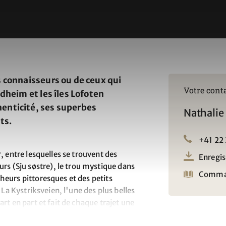
s connaisseurs ou de ceux qui
Votre cont
dheim et les îles Lofoten
enticité, ses superbes
Nathalie
ts.
+41 22
, entre lesquelles se trouvent des
Enregis
 (Sju søstre), le trou mystique dans
Comman
heurs pittoresques et des petits
 La Kystriksveien, l'une des plus belles
rt en part et fait de chaque trajet une