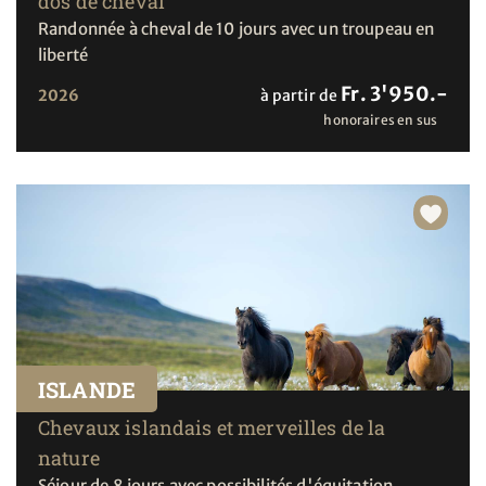
dos de cheval
Randonnée à cheval de 10 jours avec un troupeau en
liberté
Fr. 3'950.-
2026
à partir de
honoraires en sus
ISLANDE
Chevaux islandais et merveilles de la
nature
Séjour de 8 jours avec possibilités d'équitation