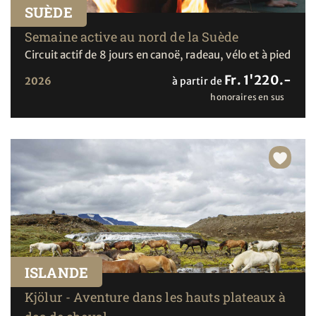
SUÈDE
Semaine active au nord de la Suède
Circuit actif de 8 jours en canoë, radeau, vélo et à pied
Fr. 1'220.-
2026
à partir de
honoraires en sus
ISLANDE
Kjölur - Aventure dans les hauts plateaux à