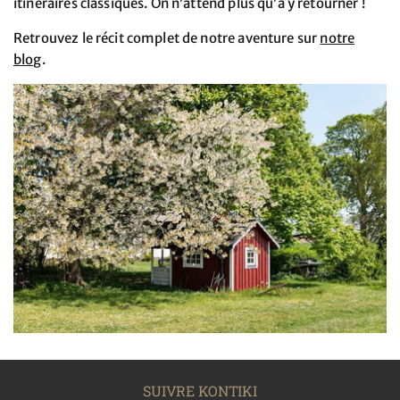
itinéraires classiques. On n’attend plus qu’à y retourner !
Retrouvez le récit complet de notre aventure sur
notre
blog
.
SUIVRE KONTIKI