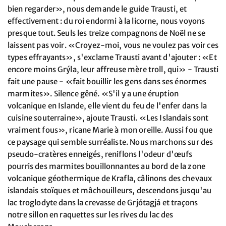
bien regarder», nous demande le guide Trausti, et
effectivement : du roi endormi à la licorne, nous voyons
presque tout. Seuls les treize compagnons de Noël ne se
laissent pas voir. «Croyez-moi, vous ne voulez pas voir ces
types effrayants», s'exclame Trausti avant d'ajouter : «Et
encore moins Grýla, leur affreuse mère troll, qui» - Trausti
fait une pause - «fait bouillir les gens dans ses énormes
marmites». Silence gêné. «S'il y a une éruption
volcanique en Islande, elle vient du feu de l'enfer dans la
cuisine souterraine», ajoute Trausti. «Les Islandais sont
vraiment fous», ricane Marie à mon oreille. Aussi fou que
ce paysage qui semble surréaliste. Nous marchons sur des
pseudo-cratères enneigés, reniflons l'odeur d'œufs
pourris des marmites bouillonnantes au bord de la zone
volcanique géothermique de Krafla, câlinons des chevaux
islandais stoïques et mâchouilleurs, descendons jusqu'au
lac troglodyte dans la crevasse de Grjótagjá et traçons
notre sillon en raquettes sur les rives du lac des