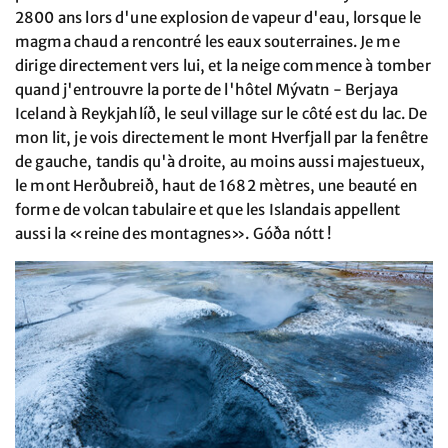
2800 ans lors d'une explosion de vapeur d'eau, lorsque le
magma chaud a rencontré les eaux souterraines. Je me
dirige directement vers lui, et la neige commence à tomber
quand j'entrouvre la porte de l'hôtel Mývatn - Berjaya
Iceland à Reykjahlíð, le seul village sur le côté est du lac. De
mon lit, je vois directement le mont Hverfjall par la fenêtre
de gauche, tandis qu'à droite, au moins aussi majestueux,
le mont Herðubreið, haut de 1682 mètres, une beauté en
forme de volcan tabulaire et que les Islandais appellent
aussi la «reine des montagnes». Góða nótt !