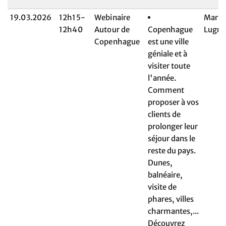
19.03.2026
12h15-
Webinaire
Maryl
12h40
Autour de
Copenhague
Lugrn
Copenhague
est une ville
géniale et à
visiter toute
l'année.
Comment
proposer à vos
clients de
prolonger leur
séjour dans le
reste du pays.
Dunes,
balnéaire,
visite de
phares, villes
charmantes,...
Découvrez