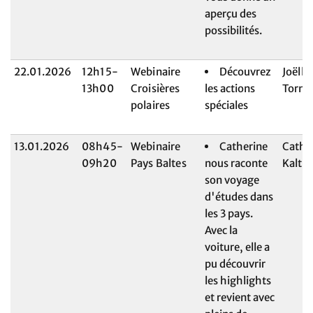
aperçu des
possibilités.
22.01.2026
12h15-
Webinaire
Découvrez
Joëlle
13h00
Croisières
les actions
Torna
polaires
spéciales
13.01.2026
08h45-
Webinaire
Catherine
Cathe
09h20
Pays Baltes
nous raconte
Kalten
son voyage
d'études dans
les 3 pays.
Avec la
voiture, elle a
pu découvrir
les highlights
et revient avec