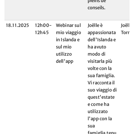
pleins de
conseils.
18.11.2025
12h00-
Webinar sul
Joëlle è
Joëlle
12h45
mio viaggio
appassionata
Torna
in Islanda e
dell'Islanda e
sul mio
ha avuto
utilizzo
modo di
dell'app
visitarla più
volte con la
sua famiglia.
Vi racconta il
suo viaggio di
quest'estate
e come ha
utilizzato
l'app con la
sua
famiglia.tenu