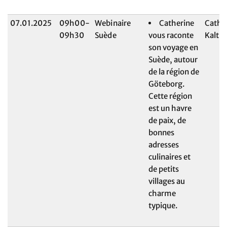
07.01.2025
09h00-
Webinaire
Catherine
Cathe
09h30
Suède
vous raconte
Kalten
son voyage en
Suède, autour
de la région de
Göteborg.
Cette région
est un havre
de paix, de
bonnes
adresses
culinaires et
de petits
villages au
charme
typique.