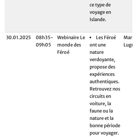
ce type de
voyage en
Islande.
30.01.2025
08h35-
Webinaire Le
Les Féroé
Maryl
09h05
monde des
ont une
Lugri
Féroé
nature
verdoyante,
propose des
expériences
authentiques.
Retrouvez nos
circuits en
voiture, la
faune ou la
nature et la
bonne période
pour voyager.