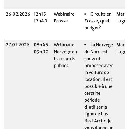
26.02.2026
12h15-
Webinaire
Circuits en
Maryl
12h40
Ecosse
Ecosse, quel
Lugri
budget?
27.01.2026
08h45-
Webinaire
La Norvège
Maryl
09h00
Norvège en
du Nord est
Lugri
transports
souvent
publics
proposée avec
la voiture de
location. Il est
possible à une
certaine
période
d'utiliser la
ligne de bus
Best Arctic. Je
vous donne un