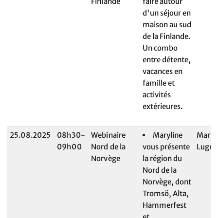
Finlande
faire autour
d'un séjour en
maison au sud
de la Finlande.
Un combo
entre détente,
vacances en
famille et
activités
extérieures.
25.08.2025
08h30-
Webinaire
Maryline
Maryl
09h00
Nord de la
vous présente
Lugri
Norvège
la région du
Nord de la
Norvège, dont
Tromsö, Alta,
Hammerfest
et