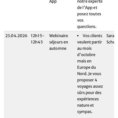
App
notre experte
de l'App et
posez toutes
vos
questions.
23.04.2026
12h15-
Webinaire
Vos clients
Sarah
12h45
séjours en
veulent partir
Scheu
automne
au mois
d'octobre
mais en
Europe du
Nord. Je vous
proposer 4
voyages assez
sûrs pour des
expériences
nature et
sympas.