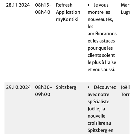
28.11.2024
08h15-
Refresh
Je vous
Maryl
08h40
Application
montre les
Lugri
myKontiki
nouveautés,
les
améliorations
et les astuces
pour que les
clients soient
le plus à l'aise
et vous aussi.
29.10.2024
08h30-
Spitzberg
Découvrez
Joëlle
09h00
avec notre
Torna
spécialiste
Joëlle, la
nouvelle
croisière au
Spitsberg en