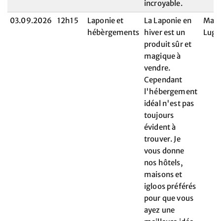
incroyable.
03.09.2026
12h15
Laponie et
La Laponie en
Mary
hébèrgements
hiver est un
Lugr
produit sûr et
magique à
vendre.
Cependant
l'hébergement
idéal n'est pas
toujours
évident à
trouver. Je
vous donne
nos hôtels,
maisons et
igloos préférés
pour que vous
ayez une