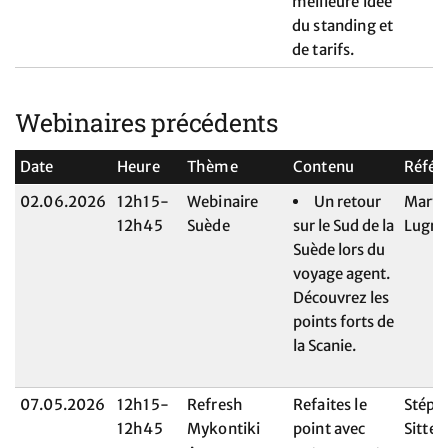
meilleure idée
du standing et
de tarifs.
Webinaires précédents
Date
Heure
Thème
Contenu
Référ
02.06.2026
12h15-
Webinaire
Un retour
Maryl
12h45
Suède
sur le Sud de la
Lugri
Suède lors du
voyage agent.
Découvrez les
points forts de
la Scanie.
07.05.2026
12h15-
Refresh
Refaites le
Stéph
12h45
Mykontiki
point avec
Sitter