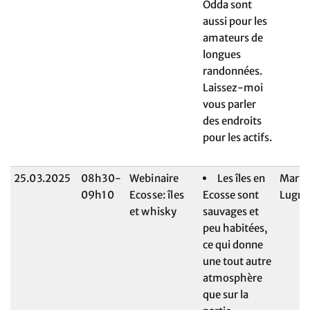
Odda sont
aussi pour les
amateurs de
longues
randonnées.
Laissez-moi
vous parler
des endroits
pour les actifs.
25.03.2025
08h30-
Webinaire
Les îles en
Maryl
09h10
Ecosse: îles
Ecosse sont
Lugri
et whisky
sauvages et
peu habitées,
ce qui donne
une tout autre
atmosphère
que sur la