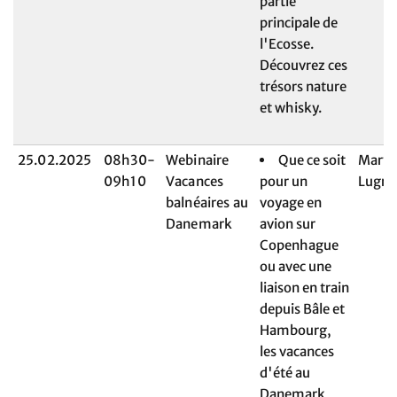
partie
principale de
l'Ecosse.
Découvrez ces
trésors nature
et whisky.
25.02.2025
08h30-
Webinaire
Que ce soit
Maryl
09h10
Vacances
pour un
Lugri
balnéaires au
voyage en
Danemark
avion sur
Copenhague
ou avec une
liaison en train
depuis Bâle et
Hambourg,
les vacances
d'été au
Danemark