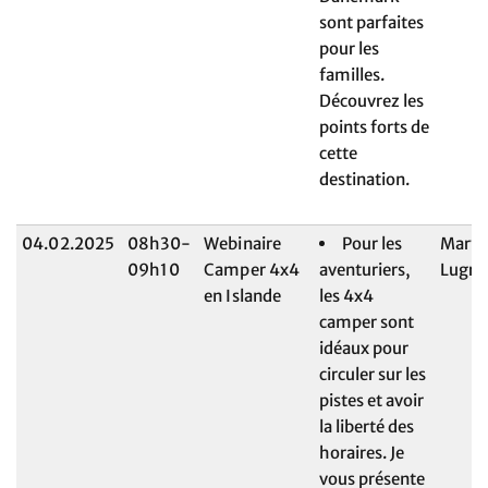
sont parfaites
pour les
familles.
Découvrez les
points forts de
cette
destination.
04.02.2025
08h30-
Webinaire
Pour les
Maryl
09h10
Camper 4x4
aventuriers,
Lugri
en Islande
les 4x4
camper sont
idéaux pour
circuler sur les
pistes et avoir
la liberté des
horaires. Je
vous présente