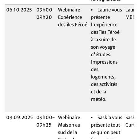
06.10.2025
09h00-
Webinaire
Laurie vous
Laurie
09h20
Expérience
présente
Mülle
des îles Féroé
l'expérience
des îles Féroé
à la suite de
son voyage
d'études.
Impressions
des
logements,
des activités
et de la
météo.
09.09.2025
09h00-
Webinaire
Saskia vous
Saski
09h25
Maison au
présente tout
Curte
sud de la
ce qu'on peut