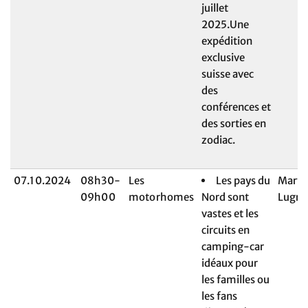
juillet
2025.Une
expédition
exclusive
suisse avec
des
conférences et
des sorties en
zodiac.
07.10.2024
08h30-
Les
Les pays du
Maryl
09h00
motorhomes
Nord sont
Lugri
vastes et les
circuits en
camping-car
idéaux pour
les familles ou
les fans