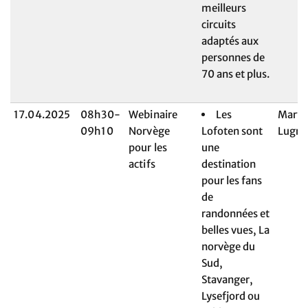
meilleurs
circuits
adaptés aux
personnes de
70 ans et plus.
17.04.2025
08h30-
Webinaire
Les
Maryl
09h10
Norvège
Lofoten sont
Lugri
pour les
une
actifs
destination
pour les fans
de
randonnées et
belles vues, La
norvège du
Sud,
Stavanger,
Lysefjord ou