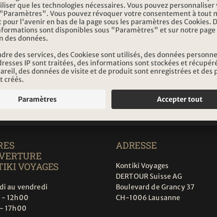
 aurores boréales
Caméra aux aurores
INSCRIPTION NEWSLE
Inscription
RES
ADRESSE
UVERTURE
IKI VOYAGES
Kontiki Voyages
DERTOUR Suisse AG
di au vendredi
Boulevard de Grancy 37
 - 12h00
CH-1006 Lausanne
 - 17h00