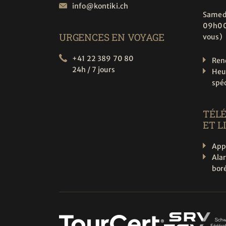
info@
kontiki.ch
Samed
09h00
URGENCES EN VOYAGE
vous)
+41 22 389 70 80
Ren
24h / 7 jours
Heu
spé
TÉL
ET L
App
Ala
boré