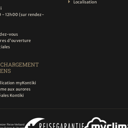
Localisation
i
 - 12h00 (sur rendez-
dez-vous
res d'ouverture
ciales
ÉCHARGEMENT
IENS
lication myKontiki
rme aux aurores
ales Kontiki