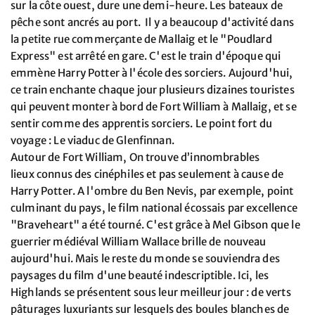
sur la côte ouest, dure une demi-heure. Les bateaux de
pêche sont ancrés au port. Il y a beaucoup d'activité dans
la petite rue commerçante de Mallaig et le "Poudlard
Express" est arrêté en gare. C'est le train d'époque qui
emmène Harry Potter à l'école des sorciers. Aujourd'hui,
ce train enchante chaque jour plusieurs dizaines touristes
qui peuvent monter à bord de Fort William à Mallaig, et se
sentir comme des apprentis sorciers. Le point fort du
voyage : Le viaduc de Glenfinnan.
Autour de Fort William, On trouve d’innombrables
lieux connus des cinéphiles et pas seulement à cause de
Harry Potter. A l'ombre du Ben Nevis, par exemple, point
culminant du pays, le film national écossais par excellence
"Braveheart" a été tourné. C'est grâce à Mel Gibson que le
guerrier médiéval William Wallace brille de nouveau
aujourd'hui. Mais le reste du monde se souviendra des
paysages du film d'une beauté indescriptible. Ici, les
Highlands se présentent sous leur meilleur jour : de verts
pâturages luxuriants sur lesquels des boules blanches de