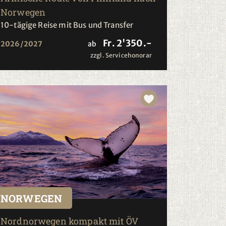
Norwegen
10-tägige Reise mit Bus und Transfer
Fr. 2'350.-
2026/2027
ab
zzgl. Servicehonorar
NORWEGEN
Nordnorwegen kompakt mit ÖV