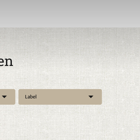
en
Label