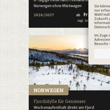
Norwegen ohne Mietwagen
Fr. 2'230.-
2026/2027
ab
zzgl. Servicehonorar
NORWEGEN
Fjordidylle für Geniesser
Wochenaufenthalt direkt am Fjord