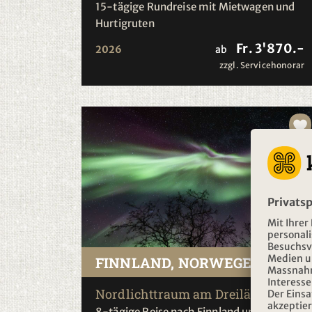
15-tägige Rundreise mit Mietwagen und
Hurtigruten
Fr. 3'870.-
2026
ab
zzgl. Servicehonorar
FINNLAND, NORWEGEN
Nordlichttraum am Dreiländereck
8-tägige Reise nach Finnland und