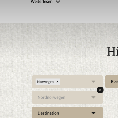
Weiterlesen
ragen steile Bergflanken, die zerklüftete Küste
sind mit Schnee überzuckert und während der Z
Landschaft in zauberhafte Lichtstimmungen g
Landschaftsformen lassen sich wunderbar mi
Viele familiär geführte Hotels und Lodges biet
romantische Wintertage. Ob auf einer rasanten
aufregenden Fahrt mit den Huskies oder eine
H
mystischen Nordlichtern - der nordnorwegische
auch im Sommer erstrahlt die einzigartige Land
untergehenden Mitternachtssonne, in vollem G
Vesterålen sind im Sommer das Aktiveldorado 
Nordnorwegen auch neben den bekannten Lofote
Nordkap, der nördlichste Punkt des europäische
Rei
Norwegen
Skandinavienreisende in seinen Bann, oder die 
Naturparadies mit pittoresken Fischerdörfern.
Nordnorwegen
im offenen Meer beobachten? Diese Möglichke
im Winter in Andenes. Wer etwas tiefer in die 
möchte, besucht in der Region Finnmark zum B
Destination
norwegischen Sami mit dem Samiparlament, od