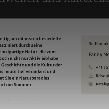
zeitig am dünnsten besiedelte
Ihr Kontak
sziniert durch seine
 einzigartige Natur, die zum
Fanny N
Doch nicht nur Aktivliebhaber
 Geschichte und die Kultur der
+41 56
is heute tief verankert und
Reise a
t Sie ein Naturparadies
Katalog
auch im Sommer.
des Polarkreises, ist der
 in Norwegen. Aus dem Polarmeer