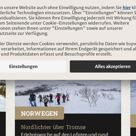
Lappland
Winterwoche in Kiruna
2025/2026
zzgl. Servicehonorar
NORWEGEN
Nordlichter über Tromsø
Erlebniswoche auf den Lofoten und rund