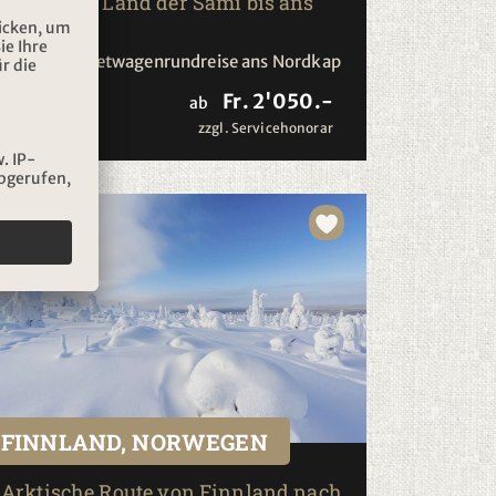
Durch das Land der Sami bis ans
Nordkap
8-tägige Mietwagenrundreise ans Nordkap
Fr. 2'050.-
2026/2027
ab
zzgl. Servicehonorar
FINNLAND, NORWEGEN
Arktische Route von Finnland nach