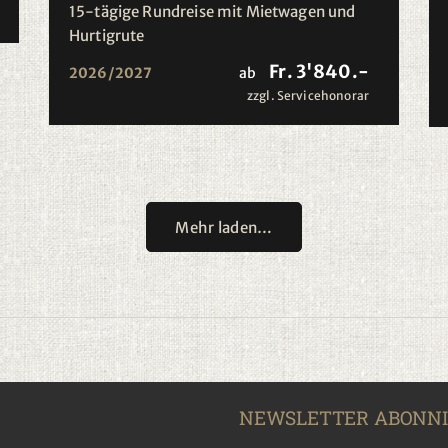
15-tägige Rundreise mit Mietwagen und
Hurtigrute
Fr. 3'840.-
2026/2027
ab
zzgl. Servicehonorar
Mehr laden…
NEWSLETTER ABONN