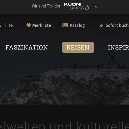
E
FR
Merkliste
Katalog
Sofort buc
FASZINATION
REISEN
INSPI
elwelten und kulturell