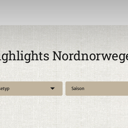
 und die langen Strände auf den Inseln
eit der Polarnächte wird die
etaucht. Die abwechslungsreichen
t dem eigenen Mietwagen erkunden.
en das perfekte Zuhause für
 Motorschlittentour, einer
r Schneeschuhwanderung unter den
ighlights Nordnorweg
 Winter wird Sie begeistern. Aber
schaft, unter der nicht
lanz. Besonders die Lofoten und
schlechthin. Jedoch hat
n viel zu bieten. Das Sehnsuchtsziel
n Festlands, zieht viele
setyp
Saison
Insel Senja, ein noch unberührtes
 Sie wollten schon immer einmal Wale
it bietet sich im Sommer sowie auch
Kultur und Geschichte eintauchen
eispiel Karasjok, die Hauptstadt der
er Alta mit seinen Felszeichnungen.