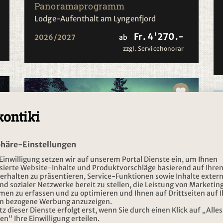
Panoramaprogramm
Lodge-Aufenthalt am Lyngenfjord
Fr. 4'270.-
2026/2027
ab
zzgl. Servicehonorar
NORWEGEN, SCHWEDEN
Wintervergnügen in Schwedisch-