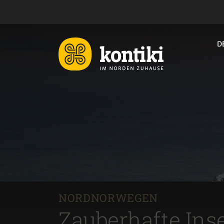
D
NORDNORWEGEN
Zauberhafte Ins