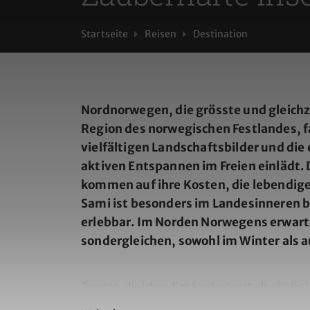
Startseite
Reisen
Destination
Nordnorwegen, die grösste und gleich
Region des norwegischen Festlandes, fa
vielfältigen Landschaftsbilder und die
aktiven Entspannen im Freien einlädt. 
kommen auf ihre Kosten, die lebendige
Sami ist besonders im Landesinneren b
erlebbar. Im Norden Norwegens erwarte
sondergleichen, sowohl im Winter als 
Tromsø, die lebendige Studentenstadt nördlich 
Ausgangspunkt für aufgregende Winterferien