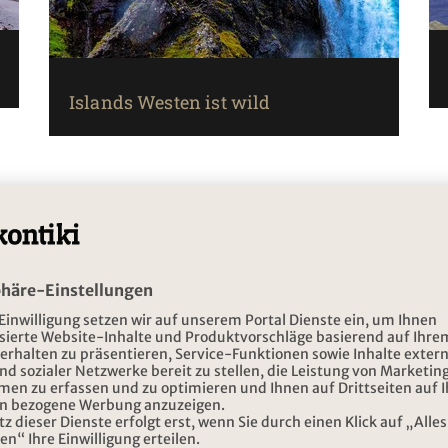
Islands Westen ist wild
Mehr laden…
ERLEBNISBERICHTE
Hurtigruten