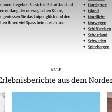
nnen, begeben Sie sich in Schottland auf
Hurtigrute
uten entlang der norwegischen Küste,
Island
r geniessen Sie das Loipenglück und den
Nordlicht
hen Ihnen viel Spass beim Lesen und
Norwegen
Schiffsreisen
Schottland
Schweden
Spitzbergen
ALLE
Erlebnisberichte aus dem Norde