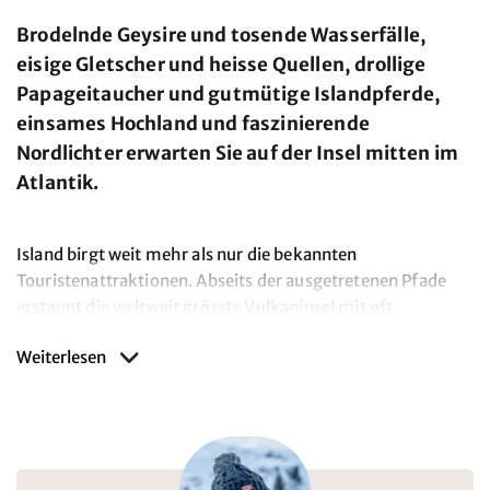
Brodelnde Geysire und tosende Wasserfälle,
eisige Gletscher und heisse Quellen, drollige
Papageitaucher und gutmütige Islandpferde,
einsames Hochland und faszinierende
Nordlichter erwarten Sie auf der Insel mitten im
Atlantik.
Island birgt weit mehr als nur die bekannten
Touristenattraktionen. Abseits der ausgetretenen Pfade
erstaunt die weltweit grösste Vulkaninsel mit oft
unterschätzten Nebenschauplätzen, verborgenen
Weiterlesen
Schätzen und noch unentdeckten Ecken. Den
Besucherinnen und Besuchern eröffnet sich eine Welt
voller Geheimnisse und Überraschungen und lässt sie
Island aus einer ganz neuen Perspektive wahrnehmen.