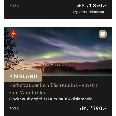
Fr. 1'850.-
2026
ab
zzgl. Servicehonorar
FINNLAND
Herbstzauber im Ylläs Humina - ein Ort
zum Wohlfühlen
Blockhaushotel Ylläs Humina in Äkäslompolo
Fr. 1'790.-
2026
ab