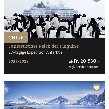
CHILE
Fantastisches Reich der Pinguine
27-tägige Expedition Antarktis
Fr. 20'530.-
2027/2028
ab
zzgl. Servicehonorar