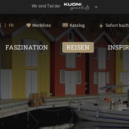
E
FR
Merkliste
Katalog
Sofort buc
FASZINATION
REISEN
INSPI