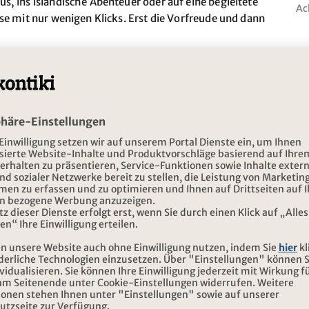
, ins isländische Abenteuer oder auf eine begleitete
Ac
se mit nur wenigen Klicks. Erst die Vorfreude und dann
ind – für alle, die nicht lange zögern möchten.
Unsere Spezialreisen
NEWSLETTER ABONN