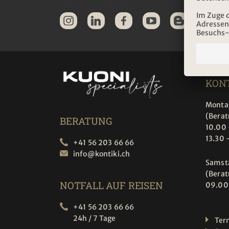
ÖFF
KONT
Montag
(Bera
BERATUNG
10.00 
13.30 
+41 56 203 66 66
info@
kontiki.ch
Samst
(Bera
NOTFALL AUF REISEN
09.00
+41 56 203 66 66
24h / 7 Tage
Ter