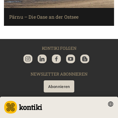
Pärnu – Die Oase an der Ostsee
KONTIKI FOLGEN
NEWSLETTER ABONNIEREN
Abonnieren
BERATUNG