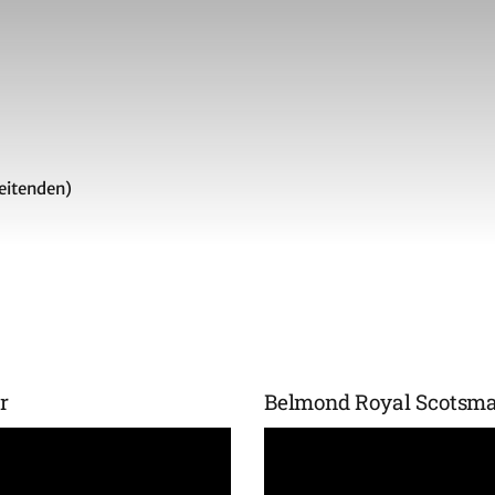
eitenden)
r
Belmond Royal Scotsman