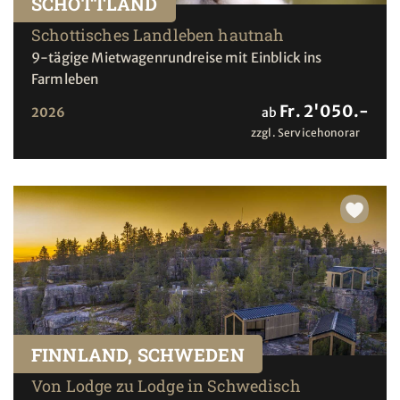
SCHOTTLAND
Schottisches Landleben hautnah
9-tägige Mietwagenrundreise mit Einblick ins
Farmleben
Fr. 2'050.-
2026
ab
zzgl. Servicehonorar
FINNLAND, SCHWEDEN
Von Lodge zu Lodge in Schwedisch