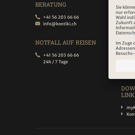
(Bera
BERATUNG
10.00 
13.30 
+41 56 203 66 66
info@
kontiki.ch
Samst
(Bera
NOTFALL AUF REISEN
09.00
+41 56 203 66 66
24h / 7 Tage
Ter
Son
DOW
LINK
myK
Kon