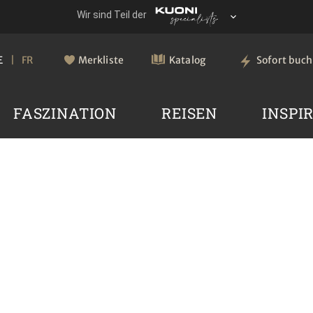
E
FR
Merkliste
Katalog
Sofort buc
FASZINATION
REISEN
INSPI