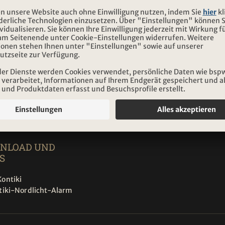
tung auf Voranmeldung)
Bahnhofstrasse 31
- 12.00 Uhr
CH-5400 Baden
- 17.00 Uhr
Anfahrt
ag
Situationsplan
tung auf Voranmeldung)
 – 12.00 Uhr
minvereinbarung
deröffnungszeiten
NLOAD UND
S
ontiki
tiki-Nordlicht-Alarm