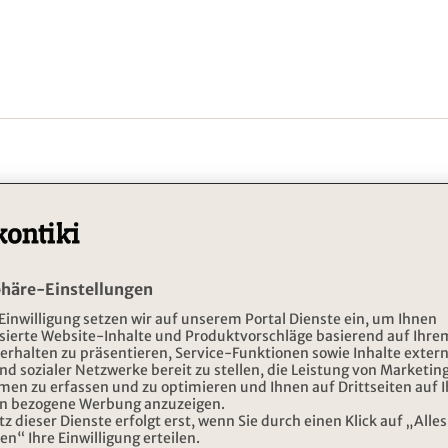
NEWSLETTER ABONN
Abonnieren
NUNGSZEITEN
ADRESSE
IKI REISEN
Kontiki Reisen
 bis Freitag
DERTOUR Suisse AG