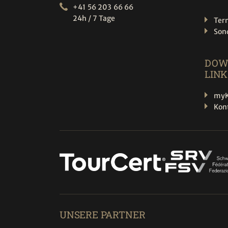
+41 56 203 66 66
24h / 7 Tage
Ter
Son
DOW
LINK
myK
Kon
UNSERE PARTNER