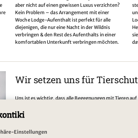
e
aber nicht auf einen gewissen Luxus verzichten?
st
hre
Kein Problem – das Arrangement mit einer
un
Woche Lodge-Aufenthalt ist perfekt für alle
Lo
diejenigen, die nur eine Nacht in der Wildnis
He
verbringen & den Rest des Aufenthalts in einer
si
komfortablen Unterkunft verbringen möchten.
da
Wir setzen uns für Tierschut
Uns ist es wichtig, dass alle Begegnungen mit Tieren au
und mit dem Tierwohl im Sinn verlaufen. Deswegen eng
Nachhaltigkeitsprogramm
KONTIKI2030
gezielt für ve
im Norden. Gemeinsam mit unseren Partnern sorgen wir
setzen. Seit 2019 haben wir hierfür eine konzerneigene T
Partnern und Experten an spezifischen Projekten und Ri