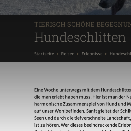
TIERISCH SCHÖNE BEGEGNU
Hundeschlitten
Startseite
Reisen
Erlebnisse
Hundeschl
Eine Woche unterwegs mit dem Hundeschlitte
die man erlebt haben muss. Hier ist man der N
harmonische Zusammenspiel von Hund und Men
auf unser Wohlbefinden. Sanft gleitet der Schl
Seen und durch die tiefverschneite Landschaft
ist zu hören. Wer dieses beeindruckende Erleb