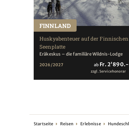
FINNLAND
Huskyabenteuer auf der Finnischen
Seenplatte
Eräkeskus – die familiäre Wildnis-Lodge
Fr. 2'890.-
2026/2027
ab
zzgl. Servicehonorar
Startseite
Reisen
Erlebnisse
Hundeschl