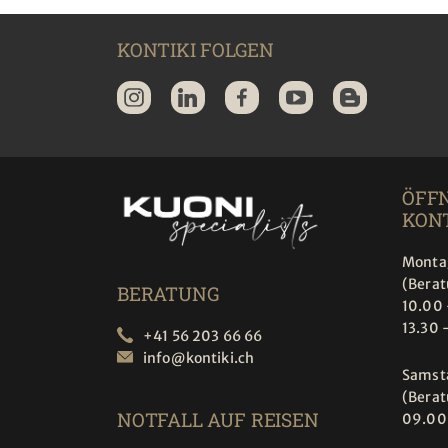
KONTIKI FOLGEN
ÖFF
KONT
Montag
(Bera
BERATUNG
10.00 
13.30 
+41 56 203 66 66
info@
kontiki.ch
Samst
(Bera
NOTFALL AUF REISEN
09.00