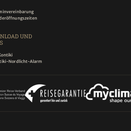
minvereinbarung
deröffnungszeiten
NLOAD UND
S
ontiki
tiki-Nordlicht-Alarm