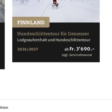
FINNLAND
Hundeschlittentour für Geniesser
Lodgeaufenthalt und Hundeschlittentour
Fr. 3'690.-
2026/2027
ab
zzgl. Servicehonorar
itten