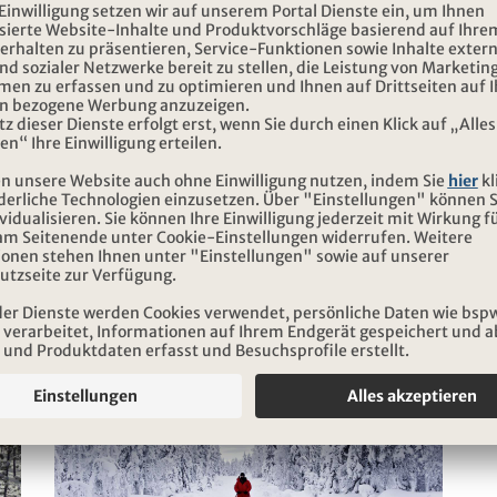
Tourismus betroffen sind, wie Huskys, Wale und Islandp
zum Tierschutz
REISEN
Highlights