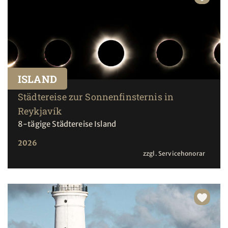
ISLAND
Städtereise zur Sonnenfinsternis in
Reykjavík
8-tägige Städtereise Island
2026
zzgl. Servicehonorar