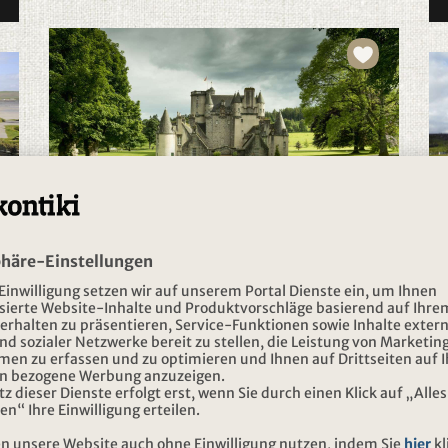
SCHOTTLAND
Königliches Schottland
10-tägige Mietwagenrundreise voller
Nostalgie
Fr. 1'920.-
2026
ab
zzgl. Servicehonorar