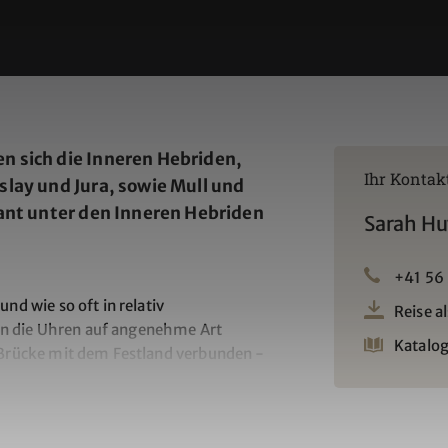
n sich die Inneren Hebriden,
Ihr Kontak
slay und Jura, sowie Mull und
mant unter den Inneren Hebriden
Sarah Hu
+41 56
und wie so oft in relativ
Reise a
ln die Uhren auf angenehme Art
Katalog
ne Brücke mit dem Festland verbunden -