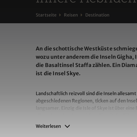
Startseite
Reisen
Destination
An die schottische Westküste schmiege
wozu unter anderem die Inseln Gigha, I
die Basaltinsel Staffa zählen. Ein Dia
ist die Insel Skye.
Landschaftlich reizvoll sind die Inseln allesamt 
abgeschiedenen Regionen, ticken auf den Inse
langsamer. Einzig die Isle of Skye ist über ei
alle anderen Inseln erreichen Sie mit der Fähre.
Weiterlesen