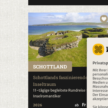
SCHOTTLAND
Schottlands faszinierender
Inseltraum
11-tägige begleitete Rundreise für
Inselromantiker
Fr. 3'770.-
2026
ab