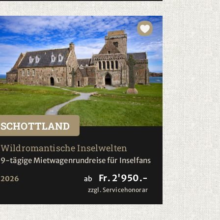
SCHOTTLAND
Wildromantische Inselwelten
9-tägige Mietwagenrundreise für Inselfans
Fr. 2'950.-
2026
ab
zzgl. Servicehonorar