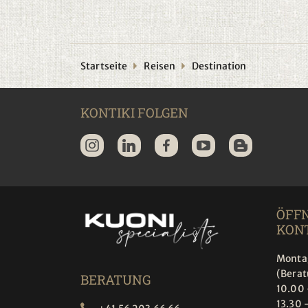
Startseite
Reisen
Destination
KONTIKI FOLGEN
ÖFF
KONT
Montag
(Bera
BERATUNG
10.00 
13.30 