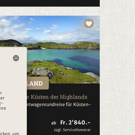
SCHOTTLAND
Malerische Küsten der Highlands
8-tägige Mietwagenrundreise für Küsten-
Fans
Fr. 2'840.-
2026
ab
zzgl. Servicehonorar