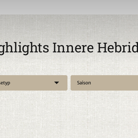
ghlights Innere Hebri
setyp
Saison