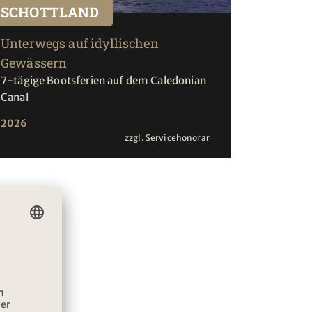
SCHOTTLAND
Unterwegs auf idyllischen
Gewässern
7-tägige Bootsferien auf dem Caledonian
Canal
2026
zzgl. Servicehonorar