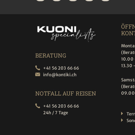
ÖFF
KONT
Montag
(Bera
BERATUNG
10.00 
13.30 
+41 56 203 66 66
info@
kontiki.ch
Samst
(Bera
NOTFALL AUF REISEN
09.00
+41 56 203 66 66
24h / 7 Tage
Ter
Son