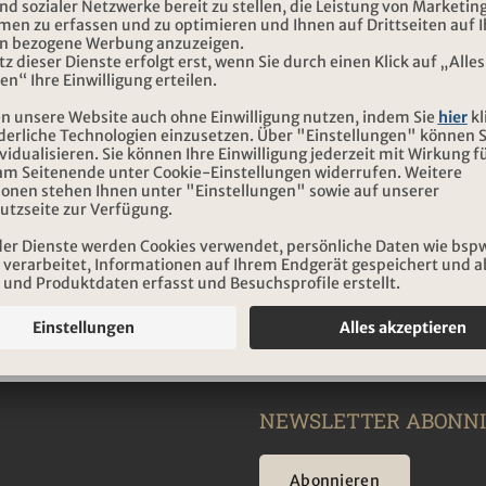
Mein eigenes Haus auf dem Wasser
Hausbootferien in der finnischen
Seenplatte
Fr. 2'490.-
2026
ab
zzgl. Servicehonorar
hte
auf dem Wasser
NEWSLETTER ABONN
Abonnieren