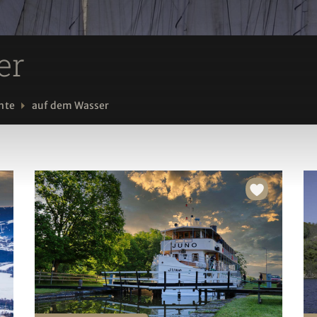
er
hte
auf dem Wasser