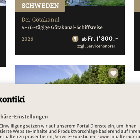
SCHWEDEN
Der Götakanal
4-/6-tägige Götakanal-Schiffsreise
Fr. 1'800.-
2026
ab
zzgl. Servicehonorar
FINNLAND