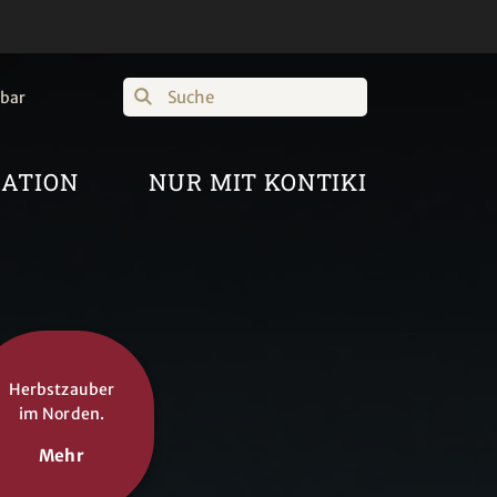
Suche
hbar
RATION
NUR MIT KONTIKI
Herbstzauber
im Norden.
Mehr