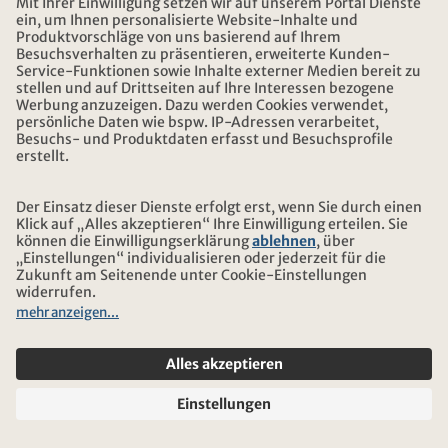
Verwendung von GoogleMaps
Wir verwenden auf unserer Website die Funktion zur
Einbettung von GoogleMaps-Karten der Google LLC (1600
Amphitheatre Parkway, Mountain View, CA 94043, USA;
„Google“).
Soweit der Kunde seinen gewöhnlichen Aufenthalt im
Europäischen Wirtschaftsraum oder der Schweiz hat, ist
Google Ireland Limited (Gordon House, Barrow Street,
Dublin 4, Irland) der für die Daten zuständige
Verantwortliche. Google Ireland Limited ist demnach das
mit Google verbundene Unternehmen, welches für die
Verarbeitung der Daten und die Einhaltung der
anwendbaren Datenschutzgesetze verantwortlich ist.
Die Funktion ermöglicht die visuelle Darstellung von
geographischen Informationen und interaktiven
Landkarten. Dabei werden von Google bei Aufrufen der
Seiten, in die GoogleMaps-Karten eingebunden sind, auch