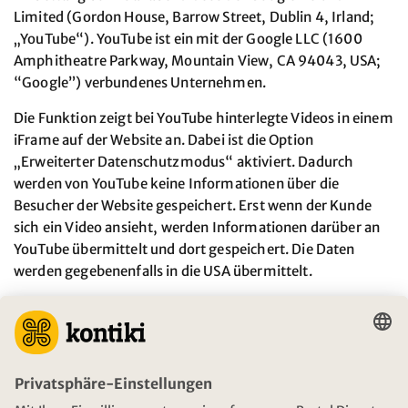
Limited (Gordon House, Barrow Street, Dublin 4, Irland;
„YouTube“). YouTube ist ein mit der Google LLC (1600
Amphitheatre Parkway, Mountain View, CA 94043, USA;
“Google”) verbundenes Unternehmen.
Die Funktion zeigt bei YouTube hinterlegte Videos in einem
iFrame auf der Website an. Dabei ist die Option
„Erweiterter Datenschutzmodus“ aktiviert. Dadurch
werden von YouTube keine Informationen über die
Besucher der Website gespeichert. Erst wenn der Kunde
sich ein Video ansieht, werden Informationen darüber an
YouTube übermittelt und dort gespeichert. Die Daten
werden gegebenenfalls in die USA übermittelt.
Nähere Informationen zur Erhebung und Nutzung der
Daten durch YouTube und Google, über die
diesbezüglichen Rechte und Möglichkeiten zum Schutz
der Privatsphäre finden sich in den Datenschutzhinweisen
von YouTube (
https://www.youtube.com/t/privacy)
.