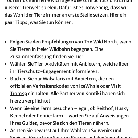
Tourismus kann eine wichtige Rolle zum Schutz und Erhalt
unserer Tierwelt spielen. Dafür ist es notwendig, dass wir
das Wohl der Tiere immer an erste Stelle setzen. Hier ein
paar Tipps, was Sie tun können:
Folgen Sie den Empfehlungen von
The Wild North
, wenn
Sie Tieren in freier Wildbahn begegnen. Eine
Zusammenfassung finden Sie
hier
.
Wählen Sie Tier-Aktivitäten mit Anbietern, welche über
ihr Tierschutz-Engagement informieren.
Buchen Sie nur Walsafaris mit Anbietern, die den
offiziellen Verhaltenskodex von
IceWhale
oder
Visit
Tromsø
einhalten. Alle Partner von Kontiki haben sich
hierzu verpflichtet.
Wenn Sie eine Farm besuchen – egal, ob Reithof, Husky
Kennel oder Rentierfarm – warten Sie auf Anweisungen
Ihres Guides, bevor Sie sich den Tieren nähern.
Achten Sie bewusst auf Ihre Wahl von Souvenirs und
Speisen. Verzichten Sie zum Beispiel auf den Verzehr von