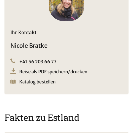
wenn Sie Wert auf gute Küche legen, haben wir damit
gleich noch ein Argument, warum sich eine Reise ins kleine
«Nordland» Estland erst recht lohnt. Tere Tulemast!
Ihr Kontakt
Nicole Bratke
+41 56 203 66 77
Reise als PDF speichern/drucken
Katalog bestellen
Fakten zu Estland