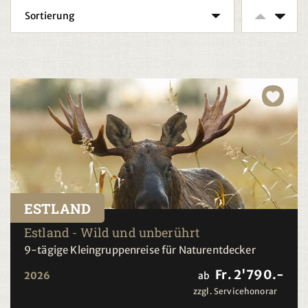
ESTLAND
Estland - Wild und unberührt
9-tägige Kleingruppenreise für Naturentdecker
Fr. 2'790.-
2026
ab
zzgl. Servicehonorar