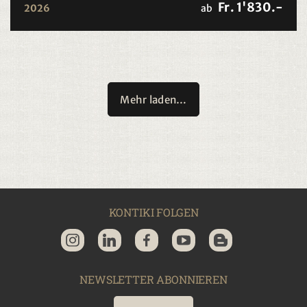
Fr. 1'830.-
2026
ab
Mehr laden…
KONTIKI FOLGEN
NEWSLETTER ABONNIEREN