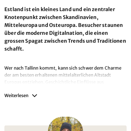
Estland ist ein kleines Land und ein zentraler
Knotenpunkt zwischen Skandinavien,
Mitteleuropa und Osteuropa. Besucher staunen
über die moderne Digitalnation, die einen
grossen Spagat zwischen Trends und Traditionen
schafft.
Wer nach Tallinn kommt, kann sich schwer dem Charme
der am besten erhaltenen mittelalterlichen Altstadt
Europas entziehen. Geschichtliche Einflüsse aus
Dänemark, Schweden, Deutschland und Russland haben
Weiterlesen
ihre Spuren hinterlassen. Das halbe Land ist von Wäldern
durchzogen: Ruhe und Abgeschiedenheit finden sich
genauso wie mystische Moore und einsame Inseln- 2000,
um genau zu sein! Naturliebhaber, Kulturinteressierte und
Aktive kommen hier gleichermassen auf ihre Kosten. Und