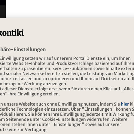
reisen wie der King
NEWSLETTER ABONN