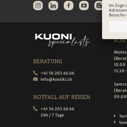
ÖFF
KONT
Montag
(Bera
BERATUNG
10.00 
13.30 
+41 56 203 66 66
info@
kontiki.ch
Samst
(Bera
NOTFALL AUF REISEN
09.00
+41 56 203 66 66
24h / 7 Tage
Ter
Son