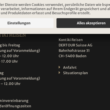
Abonnieren
NUNGSZEITEN
ADRESSE
IKI REISEN
Kontiki Reisen
 bis Freitag
DERTOUR Suisse AG
tung auf Voranmeldung)
Bahnhofstrasse 31
- 12.00 Uhr
CH-5400 Baden
- 17.00 Uhr
Anfahrt
ag
Situationsplan
tung auf Voranmeldung)
 – 12.00 Uhr
minvereinbarung
deröffnungszeiten