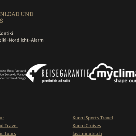
NLOAD UND
S
ontiki
tiki-Nordlicht-Alarm
ur
Kuoni Sports Travel
nd Travel
Kuoni Cruises
ic Tours
lastminute.ch