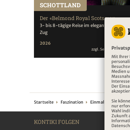
SCHOTTLAND
Der «Belmond Royal Scotsman»
3- bis 8-tägige Reise im eleganten Luxus-
Zug
2026
zzgl. Servicehonorar
Startseite
Faszination
Einmal im Leben
KONTIKI FOLGEN