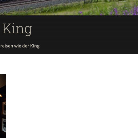
r King
reisen wie der King