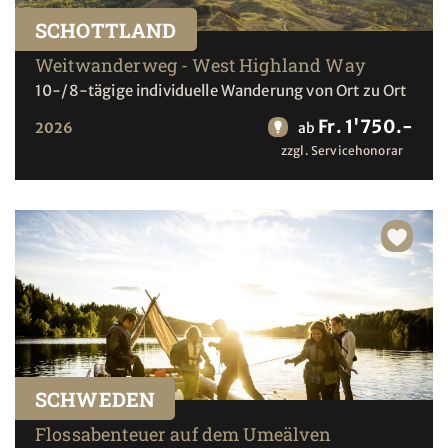
SCHOTTLAND
Weitwanderweg - West Highland Way
10-/8-tägige individuelle Wanderung von Ort zu Ort
Fr. 1'750.-
2026
ab
zzgl. Servicehonorar
SCHWEDEN
Flossabenteuer auf dem Umeälven