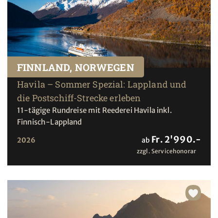
FINNLAND, NORWEGEN
Havila – Sommer Spezial: Lappland und
die Postschiff-Strecke erleben
11-tägige Rundreise mit Reederei Havila inkl.
Finnisch-Lappland
Fr. 2'990.-
2026
ab
zzgl. Servicehonorar