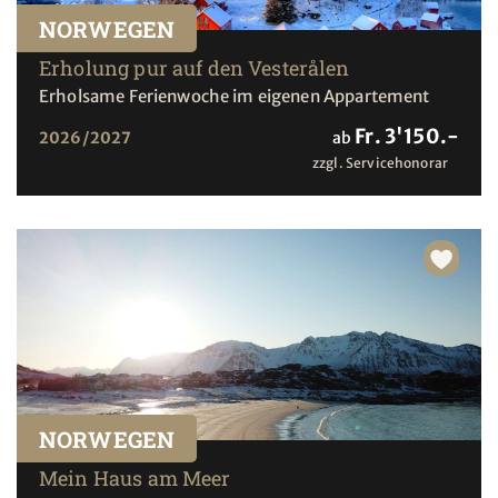
NORWEGEN
Erholung pur auf den Vesterålen
Erholsame Ferienwoche im eigenen Appartement
Fr. 3'150.-
2026/2027
ab
zzgl. Servicehonorar
NORWEGEN
Mein Haus am Meer