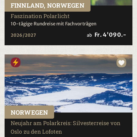
FINNLAND, NORWEGEN
Faszination Polarlicht
10-tägige Rundreise mit Fachvorträgen
Fr. 4'090.-
2026/2027
ab
NORWEGEN
Neujahr am Polarkreis: Silvesterreise von
Oslo zu den Lofoten