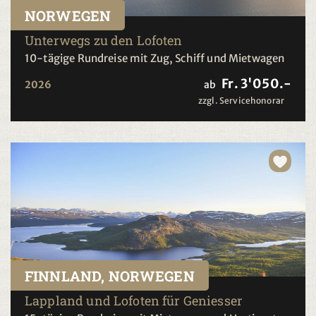
NORWEGEN
Unterwegs zu den Lofoten
10-tägige Rundreise mit Zug, Schiff und Mietwagen
Fr. 3'050.-
2026
ab
zzgl. Servicehonorar
FINNLAND, NORWEGEN
Lappland und Lofoten für Geniesser