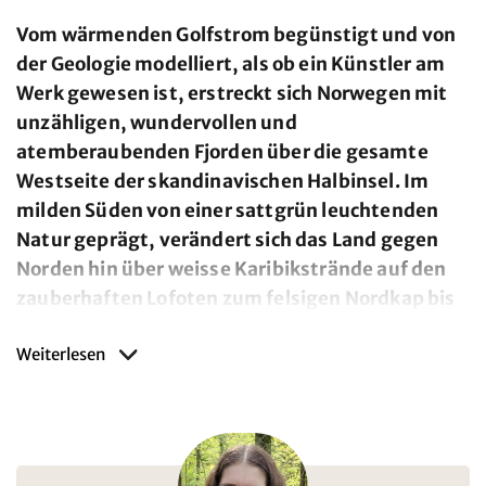
Vom wärmenden Golfstrom begünstigt und von
der Geologie modelliert, als ob ein Künstler am
Werk gewesen ist, erstreckt sich Norwegen mit
unzähligen, wundervollen und
atemberaubenden Fjorden über die gesamte
Westseite der skandinavischen Halbinsel. Im
milden Süden von einer sattgrün leuchtenden
Natur geprägt, verändert sich das Land gegen
Norden hin über weisse Karibikstrände auf den
zauberhaften Lofoten zum felsigen Nordkap bis
zur norwegischen Grenze im kargen Kirkenes.
Weiterlesen
Sehenswerte Städte wie die Hafenstadt Bergen, die
Königsstadt Trondheim, die Jugendstilstadt Ålesund oder
die Pionier- und Studententstadt Tromsö sind schon
Erlebnisse für sich, ganz zu schweigen vom fantastischen