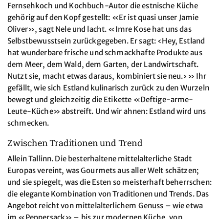
Fernsehkoch und Kochbuch-Autor die estnische Küche
gehörig auf den Kopf gestellt: «Er ist quasi unser Jamie
Oliver», sagt Nele und lacht. «Imre Kose hat uns das
Selbstbewusstsein zurückgegeben. Er sagt: ‹Hey, Estland
hat wunderbare frische und schmackhafte Produkte aus
dem Meer, dem Wald, dem Garten, der Landwirtschaft.
Nutzt sie, macht etwas daraus, kombiniert sie neu.›» Ihr
gefällt, wie sich Estland kulinarisch zurück zu den Wurzeln
bewegt und gleichzeitig die Etikette «Deftige-arme-
Leute-Küche» abstreift. Und wir ahnen: Estland wird uns
schmecken.
Zwischen Traditionen und Trend
Allein Tallinn. Die besterhaltene mittelalterliche Stadt
Europas vereint, was Gourmets aus aller Welt schätzen;
und sie spiegelt, was die Esten so meisterhaft beherrschen:
die elegante Kombination von Traditionen und Trends. Das
Angebot reicht von mittelalterlichem Genuss – wie etwa
im «Peppersack» – bis zur modernen Küche, von