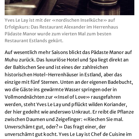
Yves Le Lay ist mit der «nordischen Inselküche» auf
Erfolgskurs: Das Restaurant Alexander im Herrenhaus
Pädaste Manor wurde zum vierten Mal zum besten
Restaurant Estlands gekürt.
Auf wesentlich mehr Saisons blickt das Pädaste Manor auf
Muhu zurück. Das luxuriöse Hotel und Spa liegt direkt an
der Baltischen See und ist eines der zahlreichen
historischen Hotel-Herrenhäuser in Estland, aber das
einzige mit fünf Sternen. Unten an der eigenen Badebucht,
wo die Gäste ins gewärmte Wasser springen oder in
Vollmondnächten zur «Insel of Love» rausgefahren
werden, steht Yves Le Lay und pflückt wilden Koriander,
der hier gedeiht wie anderswo Unkraut. Er reibt die Pflanze
zwischen Daumen und Zeigefinger: «Riechen Sie mal.
Unverschämt gut, oder?» Das fragt einer, der
unverschämt gut kocht. Yves Le Lay ist Chef de Cuisine im