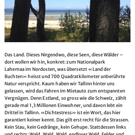
Das Land. Dieses Nirgendwo, diese Seen, diese Wälder –
dort wollen wir hin, konkret: zum Nationalpark
Lahemaa im Nordosten, was übersetzt «Land der
Buchten» heisst und 700 Quadratkilometer unberührte
Natur verspricht. Kaum haben wir Tallinn hinter uns
gelassen, wird das Fahren im Mietauto zum entspannten
Vergnügen. Denn Estland, so gross wie die Schweiz, zählt
gerade mal 1,3 Millionen Einwohner, und davon lebt ein
Drittel in Tallinn. «Dichtestress» ist ein Wort, das hier
garantiert keiner kennt. Das gilt erst recht für die Strassen.
Kein Stau, kein Gedränge, kein Gehupe. Stattdessen links
und rechts: Wald, Wald, Wald, endloser Wald. Felder und