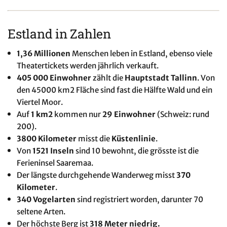
Estland in Zahlen
1,36 Millionen
Menschen leben in Estland, ebenso viele
Theatertickets werden jährlich verkauft.
405 000 Einwohner
zählt die
Hauptstadt Tallinn
. Von
den 45000 km2 Fläche sind fast die Hälfte Wald und ein
Viertel Moor.
Auf
1 km2
kommen nur
29 Einwohner
(Schweiz: rund
200).
3800 Kilometer
misst die
Küstenlinie
.
Von
1521 Inseln
sind 10 bewohnt, die grösste ist die
Ferieninsel Saaremaa.
Der längste durchgehende Wanderweg misst
370
Kilometer
.
340 Vogelarten
sind registriert worden, darunter 70
seltene Arten.
Der höchste Berg ist
318 Meter niedrig.