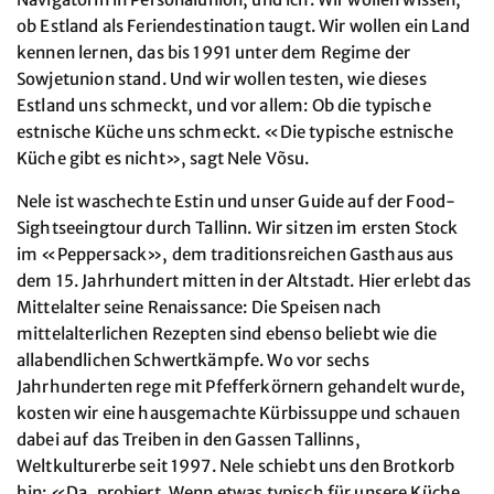
ob Estland als Feriendestination taugt. Wir wollen ein Land
kennen lernen, das bis 1991 unter dem Regime der
Sowjetunion stand. Und wir wollen testen, wie dieses
Estland uns schmeckt, und vor allem: Ob die typische
estnische Küche uns schmeckt. «Die typische estnische
Küche gibt es nicht», sagt Nele Võsu.
Nele ist waschechte Estin und unser Guide auf der Food-
Sightseeingtour durch Tallinn. Wir sitzen im ersten Stock
im «Peppersack», dem traditionsreichen Gasthaus aus
dem 15. Jahrhundert mitten in der Altstadt. Hier erlebt das
Mittelalter seine Renaissance: Die Speisen nach
mittelalterlichen Rezepten sind ebenso beliebt wie die
allabendlichen Schwertkämpfe. Wo vor sechs
Jahrhunderten rege mit Pfefferkörnern gehandelt wurde,
kosten wir eine hausgemachte Kürbissuppe und schauen
dabei auf das Treiben in den Gassen Tallinns,
Weltkulturerbe seit 1997. Nele schiebt uns den Brotkorb
hin: «Da, probiert. Wenn etwas typisch für unsere Küche