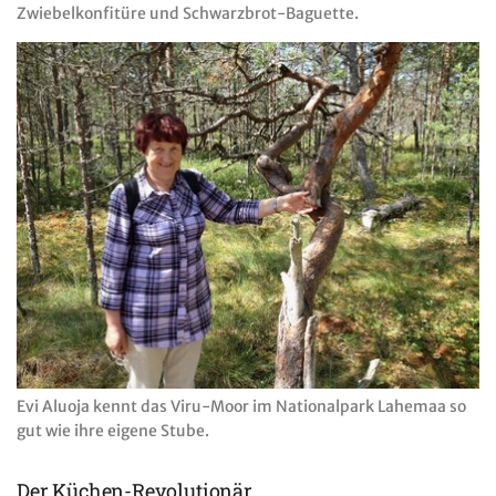
Zwiebelkonfitüre und Schwarzbrot-Baguette.
Evi Aluoja kennt das Viru-Moor im Nationalpark Lahemaa so
gut wie ihre eigene Stube.
Der Küchen-Revolutionär