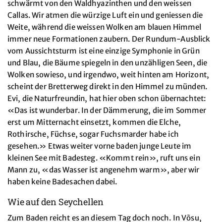
schwärmt von den Waldhyazinthen und den weissen
Callas. Wir atmen die würzige Luft ein und geniessen die
Weite, während die weissen Wolken am blauen Himmel
immer neue Formationen zaubern. Der Rundum-Ausblick
vom Aussichtsturm ist eine einzige Symphonie in Grün
und Blau, die Bäume spiegeln in den unzähligen Seen, die
Wolken sowieso, und irgendwo, weit hinten am Horizont,
scheint der Bretterweg direkt in den Himmel zu münden.
Evi, die Naturfreundin, hat hier oben schon übernachtet:
«Das ist wunderbar. In der Dämmerung, die im Sommer
erst um Mitternacht einsetzt, kommen die Elche,
Rothirsche, Füchse, sogar Fuchsmarder habe ich
gesehen.» Etwas weiter vorne baden junge Leute im
kleinen See mit Badesteg. «Kommt rein», ruft uns ein
Mann zu, «das Wasser ist angenehm warm», aber wir
haben keine Badesachen dabei.
Wie auf den Seychellen
Zum Baden reicht es an diesem Tag doch noch. In Võsu,