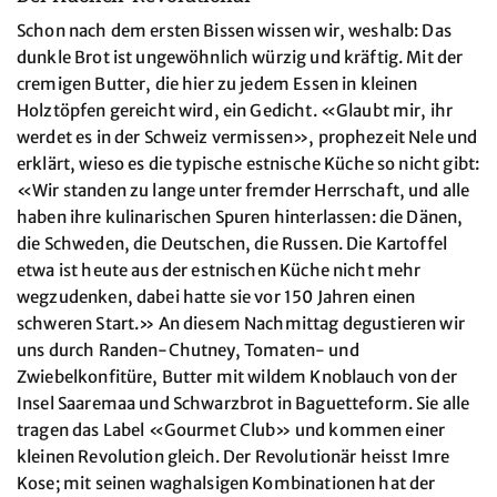
Schon nach dem ersten Bissen wissen wir, weshalb: Das
dunkle Brot ist ungewöhnlich würzig und kräftig. Mit der
cremigen Butter, die hier zu jedem Essen in kleinen
Holztöpfen gereicht wird, ein Gedicht. «Glaubt mir, ihr
werdet es in der Schweiz vermissen», prophezeit Nele und
erklärt, wieso es die typische estnische Küche so nicht gibt:
«Wir standen zu lange unter fremder Herrschaft, und alle
haben ihre kulinarischen Spuren hinterlassen: die Dänen,
die Schweden, die Deutschen, die Russen. Die Kartoffel
etwa ist heute aus der estnischen Küche nicht mehr
wegzudenken, dabei hatte sie vor 150 Jahren einen
schweren Start.» An diesem Nachmittag degustieren wir
uns durch Randen-Chutney, Tomaten- und
Zwiebelkonfitüre, Butter mit wildem Knoblauch von der
Insel Saaremaa und Schwarzbrot in Baguetteform. Sie alle
tragen das Label «Gourmet Club» und kommen einer
kleinen Revolution gleich. Der Revolutionär heisst Imre
Kose; mit seinen waghalsigen Kombinationen hat der