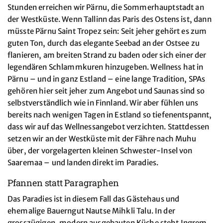
Stunden erreichen wir Pärnu, die Sommerhauptstadt an
der Westküste. Wenn Tallinn das Paris des Ostens ist, dann
müsste Pärnu Saint Tropez sein: Seit jeher gehört es zum
guten Ton, durch das elegante Seebad an der Ostsee zu
flanieren, am breiten Strand zu baden oder sich einer der
legendären Schlammkuren hinzugeben. Wellness hat in
Pärnu – und in ganz Estland – eine lange Tradition, SPAs
gehören hier seit jeher zum Angebot und Saunas sind so
selbstverständlich wie in Finnland. Wir aber fühlen uns
bereits nach wenigen Tagen in Estland so tiefenentspannt,
dass wir auf das Wellnessangebot verzichten. Stattdessen
setzen wir an der Westküste mit der Fähre nach Muhu
über, der vorgelagerten kleinen Schwester-Insel von
Saaremaa – und landen direkt im Paradies.
Pfannen statt Paragraphen
Das Paradies ist in diesem Fall das Gästehaus und
ehemalige Bauerngut Nautse Mihkli Talu. In der
grosszügigen, modern ausgebauten Küche steht Ingrem