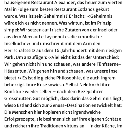
hauseigenen Restaurant Alexander, das heuer zum vierten
Mal in Folge zum besten Restaurant Estlands gekürt
wurde. Was ist sein Geheimnis? Er lacht: «Geheimnis
würde ich es nicht nennen. Was wir tun, ist im Prinzip
simpel: Wir setzen auf frische Zutaten von der Insel oder
aus dem Meer.» Le Lay nennt es die «nordische
Inselküche» und umschreibt mit dem Arm den
Herrschaftssitz aus dem 16. Jahrhundert mit dem riesigen
Park. Um anzufügen: «Vielleicht ist das der Unterschied:
Wir gehen nicht hin und schauen, was andere Fünfsterne-
Häuser tun. Wir gehen hin und schauen, was unsere Insel
bietet.» Es ist die gleiche Philosophie, die auch Ingrem
beherzigt. Imre Kose sowieso. Selbst Nele kocht ihre
Konfitüre wieder selber – nach dem Rezept ihrer
Grossmutter. Gut möglich, dass darin das Geheimnis liegt,
wieso Estland sich zur Genuss-Destination entwickelt hat:
Die Menschen hier kopieren nicht irgendwelche
Erfolgsrezepte, sie besinnen sich auf ihre eigenen Schätze
und reichern ihre Traditionen virtuos an – in der Küche, im