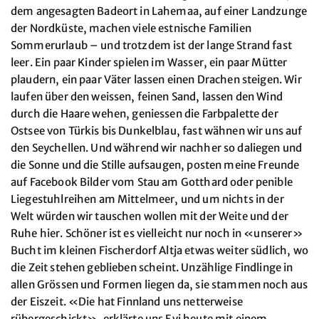
dem angesagten Badeort in Lahemaa, auf einer Landzunge
der Nordküste, machen viele estnische Familien
Sommerurlaub – und trotzdem ist der lange Strand fast
leer. Ein paar Kinder spielen im Wasser, ein paar Mütter
plaudern, ein paar Väter lassen einen Drachen steigen. Wir
laufen über den weissen, feinen Sand, lassen den Wind
durch die Haare wehen, geniessen die Farbpalette der
Ostsee von Türkis bis Dunkelblau, fast wähnen wir uns auf
den Seychellen. Und während wir nachher so daliegen und
die Sonne und die Stille aufsaugen, posten meine Freunde
auf Facebook Bilder vom Stau am Gotthard oder penible
Liegestuhlreihen am Mittelmeer, und um nichts in der
Welt würden wir tauschen wollen mit der Weite und der
Ruhe hier. Schöner ist es vielleicht nur noch in «unserer»
Bucht im kleinen Fischerdorf Altja etwas weiter südlich, wo
die Zeit stehen geblieben scheint. Unzählige Findlinge in
allen Grössen und Formen liegen da, sie stammen noch aus
der Eiszeit. «Die hat Finnland uns netterweise
rübergeschickt», erklärte uns Evi heute mit einem