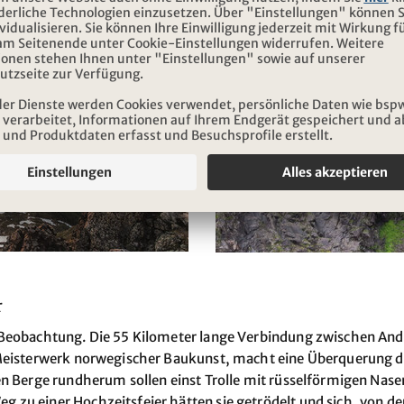
r
 Beobachtung. Die 55 Kilometer lange Verbindung zwischen And
 Meisterwerk norwegischer Baukunst, macht eine Überquerung de
en Berge rundherum sollen einst Trolle mit rüsselförmigen Nas
zu einer Hochzeitsfeier hätten sie getrödelt und sich, von der