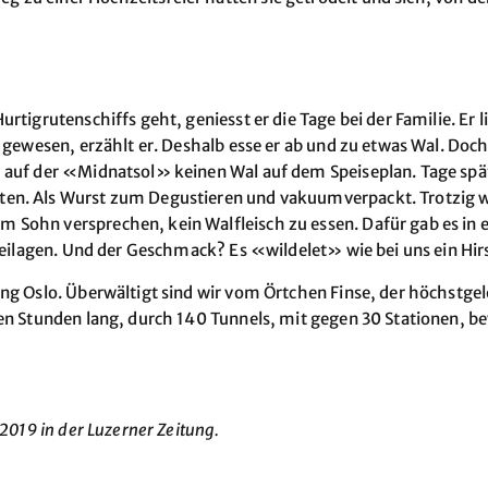
rtigrutenschiffs geht, geniesst er die Tage bei der Familie. Er
 gewesen, erzählt er. Deshalb esse er ab und zu etwas Wal. Doch
h auf der «Midnatsol» keinen Wal auf dem Speiseplan. Tage sp
en. Als Wurst zum Degustieren und vakuumverpackt. Trotzig wi
Sohn versprechen, kein Walfleisch zu essen. Dafür gab es in ein
 Beilagen. Und der Geschmack? Es «wildelet» wie bei uns ein Hir
ung Oslo. Überwältigt sind wir vom Örtchen Finse, der höchstg
en Stunden lang, durch 140 Tunnels, mit gegen 30 Stationen, bev
.2019 in der Luzerner Zeitung.