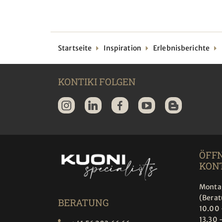
Startseite
Inspiration
Erlebnisberichte
KONTIKI FOLGEN
ÖFF
KONT
Montag
(Bera
BERATUNG
10.00 
13.30 