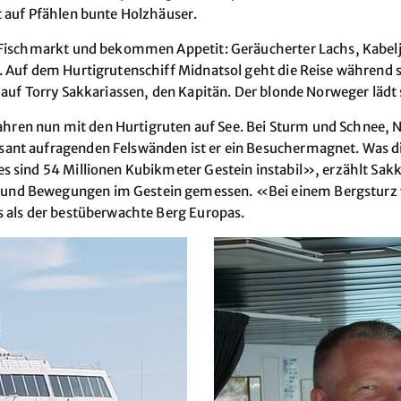
t auf Pfählen bunte Holzhäuser.
n Fischmarkt und bekommen Appetit: Geräucherter Lachs, Kabelj
 Auf dem Hurtigrutenschiff Midnatsol geht die Reise während si
n auf Torry Sakkariassen, den Kapitän. Der blonde Norweger lä
 Jahren nun mit den Hurtigruten auf See. Bei Sturm und Schnee, N
ant aufragenden Felswänden ist er ein Besuchermagnet. Was die
s sind 54 Millionen Kubikmeter Gestein instabil», erzählt Sak
nd Bewegungen im Gestein gemessen. «Bei einem Bergsturz wü
s als der bestüberwachte Berg Europas.