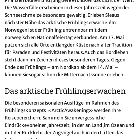
Pflanzen blühen und Jungtiere erblicken das Licht der Welt.
Die Wasserfälle erscheinen in dieser Jahreszeit wegen der
Schneeschmelze besonders gewaltig. Erleben Sieaus
nächster Nähe das arktische Frühlingserwachen!In
Norwegen ist der Frühling untrennbar mit dem
norwegischen Nationalfeiertag verbunden. Am 17. Mai
putzen sich alle Orte entlangder Küste nach alter Tradition
für Paraden und Festivitäten heraus.Auch das Bordleben
steht dann im Zeichen dieses besonderen Tages. Gegen
Ende des Frühlings – am Nordkap ab dem 14. Mai –
können Siesogar schon die Mitternachtssonne erleben.
Das arktische Frühlingserwachen
Die besonderen saisonalen Ausflüge im Rahmen des
Frühlingskonzepts «ArcticAwakening» werden Ihre
Reisebereichern. Sammeln Sie unvergessliche
Eindrückevoneiner Jahreszeit, in der an Land,im Ozean und
mit der Rückkehr der Zugvögel auch in den Lüften das