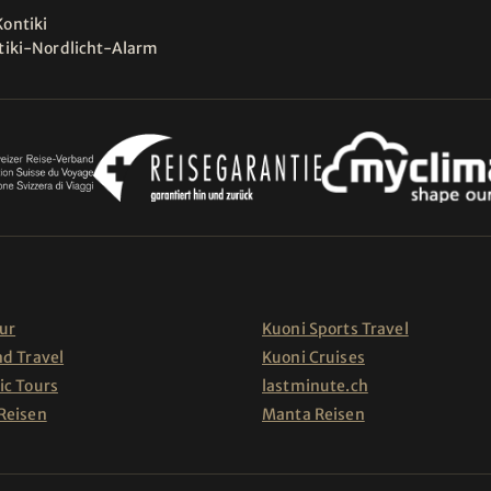
ontiki
tiki-Nordlicht-Alarm
ur
Kuoni Sports Travel
nd Travel
Kuoni Cruises
ic Tours
lastminute.ch
Reisen
Manta Reisen