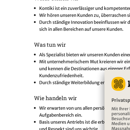
Kontiki ist ein zuverlässiger und kompetente
Wir hören unseren Kunden zu, überraschen si
Durch ständige Innovation beeinflussen wir 
sich in allen Bereichen auf unsere Kunden.
Was tun wir
Als Spezialist bieten wir unseren Kunden ei
Mit unternehmerischem Mut kreieren wir einz
und kennen die Destinationen aus eigener Erf
Kundenzufriedenheit.
Durch ständige Weiterbildung erhalten wir 
Wie handeln wir
Wir erwarten von uns allen persönliches Eng
Aufgabenbereich ein.
Basis unseres Antriebs ist die erbrachte Te
und Respekt sind uns wichtig.