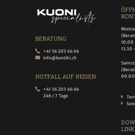
ÖFF
KONT
Montag
(Bera
BERATUNG
10.00 
13.30 
+41 56 203 66 66
info@
kontiki.ch
Samst
(Bera
NOTFALL AUF REISEN
09.00
+41 56 203 66 66
24h / 7 Tage
Ter
Son
DOW
LINK