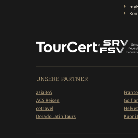
myK
Kon
UNSERE PARTNER
asia365
Franto
ACS Reisen
Golf a
cotravel
Helvet
Dorado Latin Tours
Kuoni 