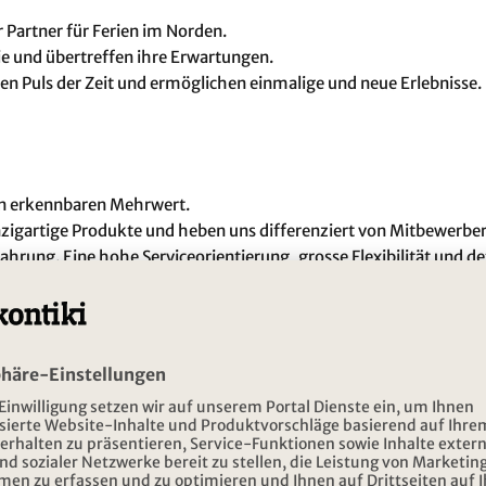
r Partner für Ferien im Norden.
e und übertreffen ihre Erwartungen.
den Puls der Zeit und ermöglichen einmalige und neue Erlebnisse
nen erkennbaren Mehrwert.
igartige Produkte und heben uns differenziert von Mitbewerbern
ahrung. Eine hohe Serviceorientierung, grosse Flexibilität und de
unser Know How auf höchstem Stand.
agement und Eigeninitiative. Jeder übernimmt Verantwortung und 
amleistung, welche sich durch Offenheit, Fairness und Verbunden