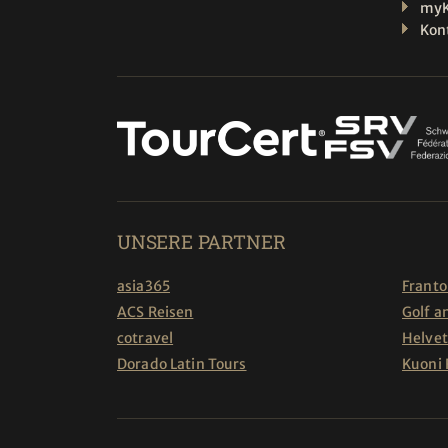
myK
Kon
UNSERE PARTNER
asia365
Franto
ACS Reisen
Golf a
cotravel
Helvet
Dorado Latin Tours
Kuoni 