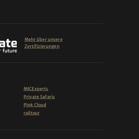
Mehr über unsere
Zertifizierungen
MICExperts
Private Safaris
Pink Cloud
railtour