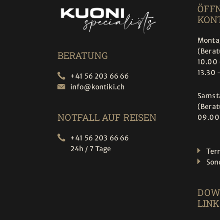
ÖFF
KONT
Montag
(Bera
BERATUNG
10.00 
13.30 
+41 56 203 66 66
info@
kontiki.ch
Samst
(Bera
NOTFALL AUF REISEN
09.00
+41 56 203 66 66
24h / 7 Tage
Ter
Son
DOW
LINK