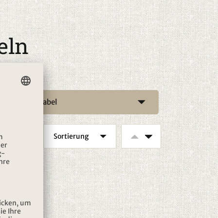
eln
Label