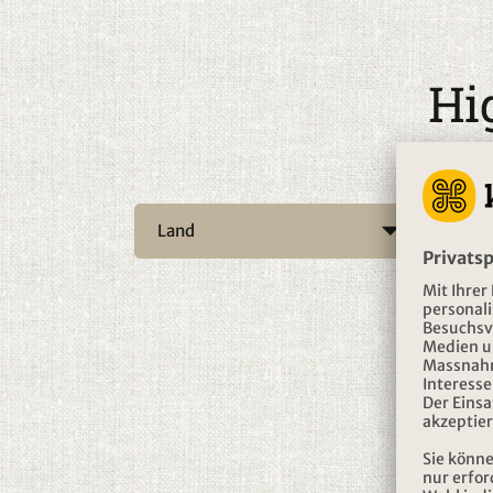
Hi
Land
Rei