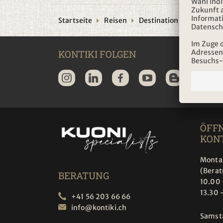
Startseite
Reisen
Destination
KONTIKI FOLGEN
ÖFF
KONT
Montag
(Bera
BERATUNG
10.00 
13.30 
+41 56 203 66 66
info@
kontiki.ch
Samst