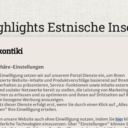
ghlights Estnische Ins
setyp
Saison